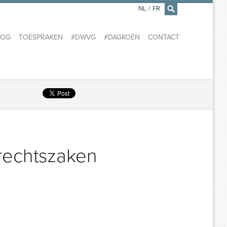
NL
/
FR
×
LOG
TOESPRAKEN
#DWVG
#DAGKOEN
CONTACT
rechtszaken