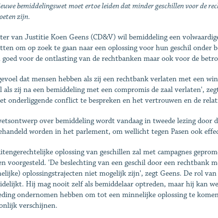
ieuwe bemiddelingswet moet ertoe leiden dat minder geschillen voor de re
oeten zijn.
ter van Justitie Koen Geens (CD&V) wil bemiddeling een volwaardige
tten om op zoek te gaan naar een oplossing voor hun geschil onder be
n goed voor de ontlasting van de rechtbanken maar ook voor de betr
gevoel dat mensen hebben als zij een rechtbank verlaten met een win
l als zij na een bemiddeling met een compromis de zaal verlaten', ze
et onderliggende conflict te bespreken en het vertrouwen en de relati
etsontwerp over bemiddeling wordt vandaag in tweede lezing door de
ehandeld worden in het parlement, om wellicht tegen Pasen ook effect
itengerechtelijke oplossing van geschillen zal met campagnes gepro
n voorgesteld. 'De beslechting van een geschil door een rechtbank m
elijke) oplossingstrajecten niet mogelijk zijn', zegt Geens. De rol v
idelijkt. Hij mag nooit zelf als bemiddelaar optreden, maar hij kan we
eding ondernomen hebben om tot een minnelijke oplossing te komen. 
onlijk verschijnen.