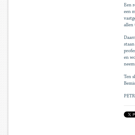
Een r
een m
vastg
allen
Daarn
staan
profe
en wo
neem
Ten s
Bemid
PETR