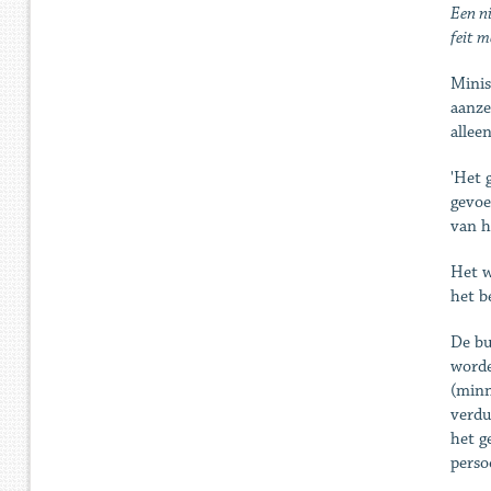
Een n
feit m
Minis
aanze
allee
'Het 
gevoe
van h
Het w
het b
De bu
worde
(minn
verdu
het g
perso