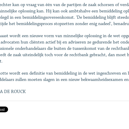
echter kan op vraag van één van de partijen de zaak schorsen of ver
innelijke oplossing kan. Hij kan ook ambtshalve een bemiddeling opl
elegd in een bemiddelingsovereenkomst. 'De bemiddeling blijft steeds 
 tijde het bemiddelingsproces stopzetten zonder enig nadeel', benadr
aast wordt een nieuwe vorm van minnelijke oplossing in de wet opge
 advocaten hun cliënten actief bij en adviseren ze gedurende het ond
ssionele onderhandelaars die buiten de tussenkomst van de rechtbank
rdt de zaak uiteindelijk toch voor de rechtbank gebracht, dan moet h
t.
lotte wordt een definitie van bemiddeling in de wet ingeschreven e
delaars zullen moeten slagen in een nieuw bekwaamheidsexamen en
A DE ROUCK