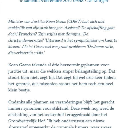
le
samedi 23 décembre 2017 09:48
•
De Morgen
Minister van Justitie Koen Geens (CD&V) laat zich niet
makkelijk van zijn stuk brengen. Assisen? 'De afschaffing gaat
door.' Francken? 'Zijn stijl is niet de mijne.' De
christendemocratie? 'Uiteraard is het sympathieker om kant te
kiezen.' Al ziet Geens wel een groot probleem: 'De democratie,
die verkeert in crisis.'
Koen Geens tekende al drie hervormingsplannen voor
justitie uit, maar die wekken amper belangstelling op. Dat
stoort hem niet, zegt hij. Dat zegt hij wel drie keer tijdens
het gesprek, dus misschien stoort het hem toch een heel
klein beetje.
Ondanks alle plannen en veranderingen blijft het gerecht
immers synoniem voor stilstand. Deze week nog werd de
afschaffing van het assisenhof teruggedraaid door het
Grondwettelijk Hof. "Ik heb ondertussen een nieuw
alternatief uitgewerkt: de criminele kamers, waar zware