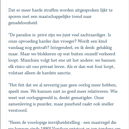
Dat er meer harde straffen worden uitgesproken lijkt te
sporen met een maatschappelijke trend naar
genadeloosheid.
"De paradox is: privé zijn we juist veel zachtaardiger. Is
onze opvoeding harder dan vroeger? Wordt een kind
vandaag nog gestraft? Integendeel, en ik denk: gelukkig
maar. Maar we blokkeren op wat buiten onszelf verkeerd
loopt. Misschien volgt het ene uit het andere: we bannen
elk risico uit ons privaat leven. Als er dan wat fout loopt,
volstaat alleen de hardste sanctie.
"Het feit dat we al zeventig jaar geen oorlog meer hebben,
speelt mee. We kunnen niet zo goed meer relativeren. Wie
weet wat oorlogsgeweld is, denkt gematigder. Onze
samenleving is puurder, maar puurheid raakt ook sneller
verstoord.
"Neem de voorlopige invrijheidstelling - een maatregel die
we kennen sinds 1880! Vandaag ontstaat er een tendens om