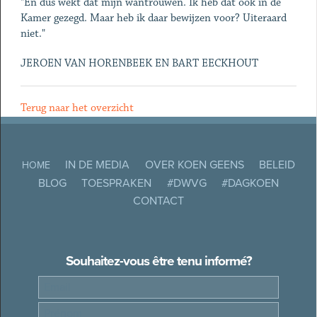
"En dus wekt dat mijn wantrouwen. Ik heb dat ook in de
Kamer gezegd. Maar heb ik daar bewijzen voor? Uiteraard
niet."
JEROEN VAN HORENBEEK EN BART EECKHOUT
Terug naar het overzicht
IN DE MEDIA
OVER KOEN GEENS
BELEID
HOME
BLOG
TOESPRAKEN
#DWVG
#DAGKOEN
CONTACT
Souhaitez-vous être tenu informé?