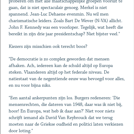
proberen om met alle maatschappelijke groepen vooruit te
gaan, dat is niet spectaculair genoeg. Merkel is niet
spannend. Jean-Luc Dehaene evenmin. Nu wil men
charismatische leiders. Zoals Bart De Wever (N-VA) allicht.
John F. Kennedy was een voorloper. Tegelijk, wat heeft die
bereikt in zijn drie jaar presidentschap? Niet bijster veel."
Kiezers zijn misschien ook terecht boos?
"De democratie is zo complex geworden dat mensen
afhaken. Ach, iedereen kan de schuld altijd op Europa
steken. Vlaanderen altijd op het federale niveau. De
natiestaat van de negentiende eeuw was bevoegd voor alles,
en nu voor bijna niks.
"Een aantal ankerpunten zijn los. Burgers redeneren: 'Die
mensenrechten, die dateren van 1948, daar was ik niet bij,
hoor! En Europa, wat heb ik daar aan?' Niet voor niets
schrijft iemand als David Van Reybrouck dat we terug
moeten naar de Griekse oudheid en politici laten verkiezen
door loting."