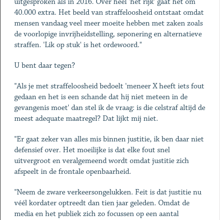
uitgesproken als in 2016. Over heel 'het rijk' gaat het om
40.000 extra. Het beeld van straffeloosheid ontstaat omdat
mensen vandaag veel meer moeite hebben met zaken zoals
de voorlopige invrijheidstelling, seponering en alternatieve
straffen. 'Lik op stuk' is het ordewoord."
U bent daar tegen?
"Als je met straffeloosheid bedoelt 'meneer X heeft iets fout
gedaan en het is een schande dat hij niet meteen in de
gevangenis moet' dan stel ik de vraag: is die celstraf altijd de
meest adequate maatregel? Dat lijkt mij niet.
"Er gaat zeker van alles mis binnen justitie, ik ben daar niet
defensief over. Het moeilijke is dat elke fout snel
uitvergroot en veralgemeend wordt omdat justitie zich
afspeelt in de frontale openbaarheid.
"Neem de zware verkeersongelukken. Feit is dat justitie nu
véél kordater optreedt dan tien jaar geleden. Omdat de
media en het publiek zich zo focussen op een aantal