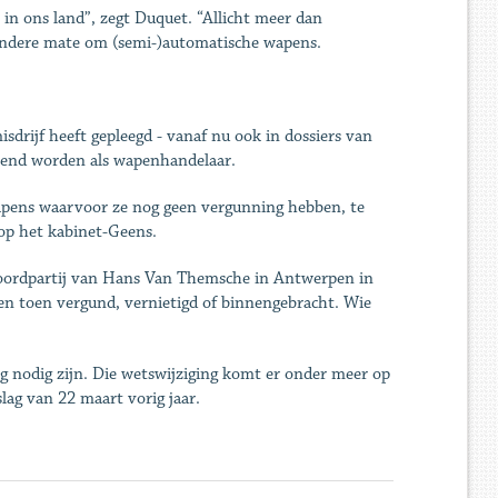
in ons land”, zegt Duquet. “Allicht meer dan
mindere mate om (semi-)automatische wapens.
sdrijf heeft gepleegd - vanaf nu ook in dossiers van
rkend worden als wapenhandelaar.
wapens waarvoor ze nog geen vergunning hebben, te
 op het kabinet-Geens.
 moordpartij van Hans Van Themsche in Antwerpen in
n toen vergund, vernietigd of binnengebracht. Wie
g nodig zijn. Die wetswijziging komt er onder meer op
lag van 22 maart vorig jaar.