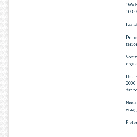
“We h
100.0
Laats
De ni
terro
Voort
regul
Het i
2006 
dat t
Naast
vraag
Piete