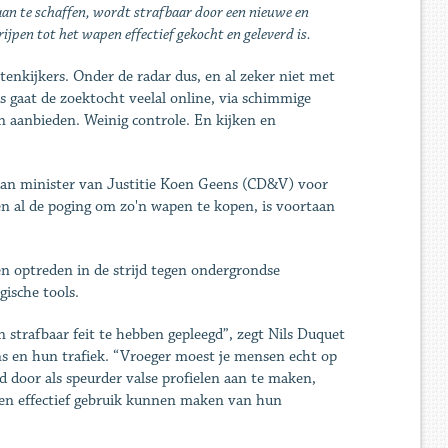
aan te schaffen, wordt strafbaar door een nieuwe en
pen tot het ­wapen effectief gekocht en geleverd is.
tenkijkers. Onder de radar dus, en al zeker niet met
us gaat de zoektocht veelal online, via schimmige
n aanbieden. Weinig controle. En kijken en
n van minister van Justitie Koen Geens (CD&V) voor
en al de poging om zo'n wapen te kopen, is voortaan
n optreden in de strijd tegen ondergrondse
ische tools.
 strafbaar feit te hebben gepleegd”, zegt Nils Duquet
pens en hun trafiek. “Vroeger moest je mensen echt op
 door als speurder valse profielen aan te maken,
gen effectief gebruik kunnen maken van hun