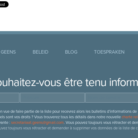
 GEENS
BELEID
BLOG
TOESPRAKEN
uhaitez-vous être tenu infor
 vue de faire partie de la liste pour recevrez alors les bulletins d’information
ls sont vos droits ? Vous trouverez tous les détails dans notre nouvelle
charte rel
vante :
secretariaat.geens@gmail.com
. Vous pouvez toujours vous rétracter et de
vez toujours vous rétracter et demander à supprimer vos données de la liste de c