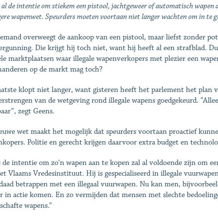
 al de intentie om stiekem een pistool, jachtgeweer of automatisch wapen 
ere wapenwet. Speurders moeten voortaan niet langer wachten om in te grij
 iemand overweegt de aankoop van een pistool, maar liefst zonder pot
ergunning. Die krijgt hij toch niet, want hij heeft al een strafblad. D
ele marktplaatsen waar illegale wapenverkopers met plezier een wape
anderen op de markt mag toch?
aatste klopt niet langer, want gisteren heeft het parlement het pla
erstrengen van de wetgeving rond illegale wapens goedgekeurd. “Alle
baar”, zegt Geens.
euwe wet maakt het mogelijk dat speurders voortaan proactief kunne
kopers. Politie en gerecht krijgen daarvoor extra budget en technolog
s de intentie om zo'n wapen aan te kopen zal al voldoende zijn om een
et Vlaams Vredes­instituut. Hij is gespecialiseerd in illegale vuurwa
daad betrappen met een illegaal vuurwapen. Nu kan men, bijvoorbeeld
er in actie komen. En zo vermijden dat mensen met slechte bedoelin
schafte wapens.”