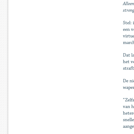
Alleen
streng
Stel:
een v
virtu
march
Dat l
het v
straf
De ni
wapen
“Zelf
van h
heter
snell
aange