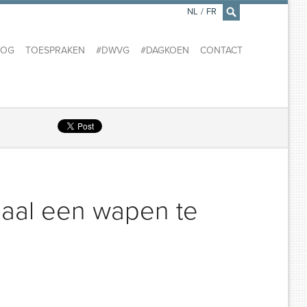
NL
/
FR
×
LOG
TOESPRAKEN
#DWVG
#DAGKOEN
CONTACT
gaal een wapen te