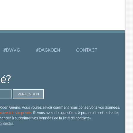
#DWVG
#DAGKOEN
CONTACT
mé?
s de Koen Geens. Vous voulez savoir comment nous conservons vos données,
ative à la vie privée
. Si vous avez des questions à propos de cette charte,
mander à supprimer vos données de la liste de contacts).
ontacts).