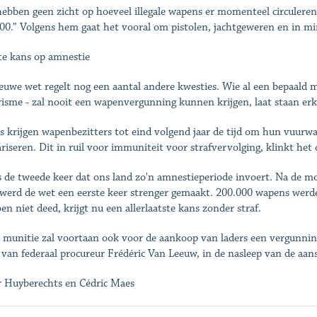
ebben geen zicht op hoeveel illegale wapens er momenteel circuleren 
00.” Volgens hem gaat het vooral om pistolen, jachtgeweren en in 
te kans op amnestie
euwe wet regelt nog een aantal andere kwesties. Wie al een bepaald mi
risme - zal nooit een wapenvergunning kunnen krijgen, laat staan e
s krijgen wapenbezitters tot eind volgend jaar de tijd om hun vuur
ariseren. Dit in ruil voor immuniteit voor strafvervolging, klinkt het
s de tweede keer dat ons land zo'n amnestie­periode invoert. Na de
werd de wet een eerste keer strenger gemaakt. 200.000 wapens werde
oen niet deed, krijgt nu een allerlaatste kans zonder straf.
 munitie zal voortaan ook voor de aankoop van laders een vergunnin
 van federaal ­procureur Frédéric Van Leeuw, in de nasleep van de aans
r Huyberechts en Cédric Maes