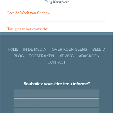
Zalig Kerstfeest
Lees de Week van Geens »
Terug naar het overzicht
IN DE MEDIA
OVER KOEN GEENS
BELEID
HOME
BLOG
TOESPRAKEN
#DWVG
#DAGKOEN
CONTACT
Souhaitez-vous être tenu informé?