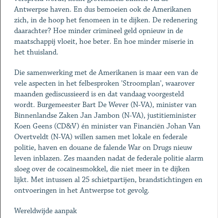
Antwerpse haven. En dus bemoeien ook de Amerikanen
zich, in de hoop het fenomeen in te dijken. De redenering
daarachter? Hoe minder crimineel geld opnieuw in de
maatschappij vloeit, hoe beter. En hoe minder miserie in
het thuisland.
Die samenwerking met de Amerikanen is maar een van de
vele aspecten in het felbesproken 'Stroomplan', waarover
maanden gediscussieerd is en dat vandaag voorgesteld
wordt. Burgemeester Bart De Wever (N-VA), minister van
Binnenlandse Zaken Jan Jambon (N-VA), justitieminister
Koen Geens (CD&V) én minister van ­Financiën Johan Van
Overtveldt (N-VA) willen samen met lokale en federale
politie, haven en douane de falende War on Drugs nieuw
leven inblazen. Zes maanden nadat de federale politie alarm
sloeg over de cocaïnesmokkel, die niet meer in te dijken
lijkt. Met intussen al 25 schietpartijen, brandstichtingen en
ontvoeringen in het Antwerpse tot gevolg.
Wereldwijde aanpak