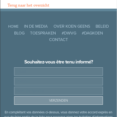
Terug naar het overzicht
IN DE MEDIA
OVER KOEN GEENS
BELEID
HOME
BLOG
TOESPRAKEN
#DWVG
#DAGKOEN
CONTACT
Souhaitez-vous être tenu informé?
En complétant vos données ci-dessus, vous donnez votre accord exprès en
vue de faire partie de la liste pour recevrez alors les bulletins d’informations