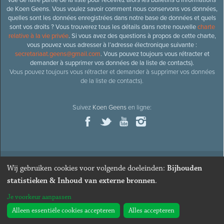
de Koen Geens. Vous voulez savoir comment nous conservons vos données,
quelles sont les données enregistrées dans notre base de données et quels
sont vos droits ? Vous trouverez tous les détails dans notre nouvelle
charte
relative à la vie privée
. Si vous avez des questions à propos de cette charte,
vous pouvez vous adresser à l’adresse électronique suivante :
secretariaat.geens@gmail.com
. Vous pouvez toujours vous rétracter et
demander à supprimer vos données de la liste de contacts).
Vous pouvez toujours vous rétracter et demander à supprimer vos données
de la liste de contacts).
Suivez
Koen Geens
en ligne:
Wij gebruiken cookies voor volgende doeleinden:
Bijhouden
© 2026
Ancien ministre et député honoraire
Koen Geens
· Alle
statistieken & Inhoud van externe bronnen
.
rechten voorbehouden ·
Cookies wijzigen
Je voorkeur aanpassen
Webdesign & développement par Zenjoy de Louvain
. Powered by
Nimbu
.
Alleen essentiële cookies accepteren
Alles accepteren