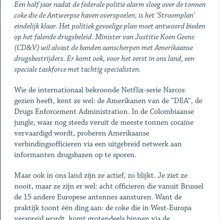
Een half jaar nadat de federale politie alarm sloeg over de tonnen
coke die de Antwerpse haven overspoelen, is het 'Stroomplan'
eindelijk klaar. Het politiek gevoelige plan moet antwoord bieden
op het falende drugsbeleid. Minister van Justitie Koen Geens
(CD&V) wil alvast de banden aanscherpen met Amerikaanse
drugsbestrijders. Er komt ook, voor het eerst in ons land, een
speciale taskforce met tachtig specialisten.
Wie de internationaal bekroonde Netflix-serie Narcos
gezien heeft, kent ze wel: de Amerikanen van de “DEA”, de
Drugs Enforcement Administration. In de Colombiaanse
jungle, waar nog steeds veruit de meeste tonnen cocaïne
vervaardigd wordt, proberen Amerikaanse
verbindingsofficieren via een uitgebreid netwerk aan
informanten drugsbazen op te sporen.
Maar ook in ons land zijn ze actief, zo blijkt. Je ziet ze
nooit, maar ze zijn er wel: acht officieren die vanuit Brussel
de 15 andere Europese antennes aansturen. Want de
praktijk toont één ding aan: de coke die in West-Europa
verspreid wordt, komt grotendeels binnen via de