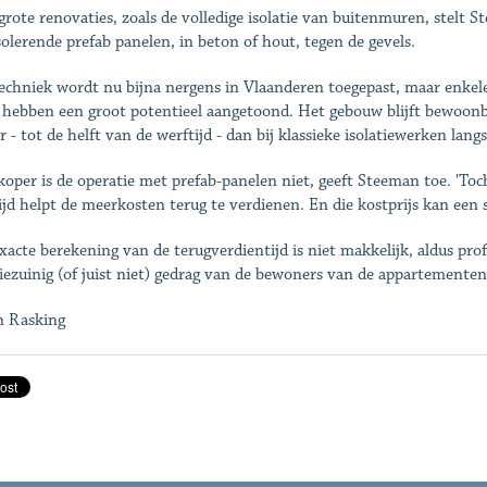
grote renovaties, zoals de volledige isolatie van buitenmuren, stelt 
solerende prefab panelen, in beton of hout, tegen de gevels.
techniek wordt nu bijna nergens in Vlaanderen toegepast, maar enkele
 hebben een groot potentieel aangetoond. Het gebouw blijft bewoonba
er - tot de helft van de werftijd - dan bij klassieke isolatiewerken lan
oper is de operatie met prefab-panelen niet, geeft Steeman toe. 'Toch
ijd helpt de meerkosten terug te verdienen. En die kostprijs kan een s
xacte berekening van de terugverdientijd is niet makkelijk, aldus pro
iezuinig (of juist niet) gedrag van de bewoners van de appartementen
 Rasking