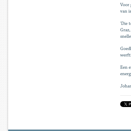
Voor 
van i
'Die 
Graz,
snell
Goedk
werft
Een e
energ
Johan