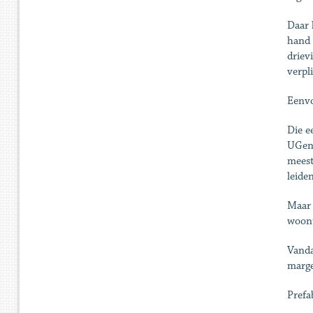
Daar 
hand 
driev
verpl
Eenvo
Die e
UGent
meest
leide
Maar 
woont
Vanda
marge
Prefa