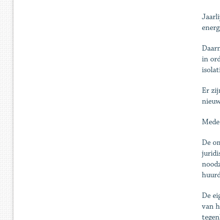
Jaarl
energ
Daarn
in or
isolat
Er zi
nieuw
Mede
De om
jurid
noodz
huurd
De ei
van h
tegen