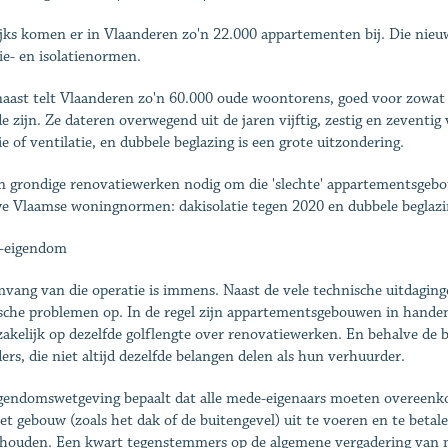
ijks komen er in Vlaanderen zo'n 22.000 appartementen bij. Die ni
ie- en isolatienormen.
aast telt Vlaanderen zo'n 60.000 oude woontorens, goed voor zowat 
de zijn. Ze dateren overwegend uit de jaren vijftig, zestig en zevent
ie of ventilatie, en dubbele beglazing is een grote uitzondering.
jn grondige renovatiewerken nodig om die 'slechte' appartementsgeb
e Vlaamse woningnormen: dakisolatie tegen 2020 en dubbele beglazi
-eigendom
vang van die operatie is immens. Naast de vele technische uitdaging
ische problemen op. In de regel zijn appartementsgebouwen in handen
akelijk op dezelfde golflengte over renovatiewerken. En behalve de
ers, die niet altijd dezelfde belangen delen als hun verhuurder.
gendomswetgeving bepaalt dat alle mede-eigenaars moeten overeen
et gebouw (zoals het dak of de buitengevel) uit te voeren en te beta
houden. Een kwart tegenstemmers op de algemene vergadering van 