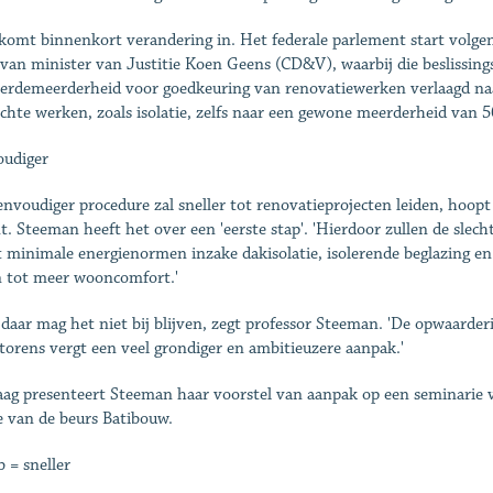
komt binnenkort verandering in. Het federale parlement start volge
van minister van Justitie Koen Geens (CD&V), waarbij die beslissing
ierdemeerderheid voor goedkeuring van renovatiewerken verlaagd na
ichte werken, zoals isolatie, zelfs naar een gewone meerderheid van 5
udiger
envoudiger procedure zal sneller tot renovatieprojecten leiden, hoopt
. Steeman heeft het over een 'eerste stap'. 'Hierdoor zullen de sle
 minimale energienormen inzake dakisolatie, isolerende beglazing en
n tot meer wooncomfort.'
daar mag het niet bij blijven, zegt professor Steeman. 'De opwaarder
orens vergt een veel grondiger en ambitieuzere aanpak.'
ag presenteert Steeman haar voorstel van aanpak op een seminarie 
 van de beurs Batibouw.
b = sneller