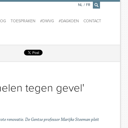
NL
/
FR
×
LOG
TOESPRAKEN
#DWVG
#DAGKOEN
CONTACT
elen tegen gevel'
rote renovatie. De Gentse professor Marijke Steeman pleit