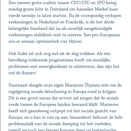
Een nieuwe grote coalitie tussen CDU/CSU en SPD kreeg
zondag groen licht in Duitsland om kanselier Merkel haar
vierde termijn te laten starten. Na de voorspoedig verlopen
verkiezingen in Nederland en Frankrijk, is dit het derde
belangrijke buurland dat na als moeilijk aangekondigde
verkiezingen stabiliteit wist te creëren. Een pro-Europeaan
zou er zowaar optimistisch van blijven.
Ook Italië zal zich nog wel uit de slag trekken. Als één
bevolking voldoende pragmatisme heeft om moeilijke
problemen met eeuwigheidszin te relativeren, dan zijn het
wel de Azzurri.
Daarnaast slaagde onze eigen Marianne Thyssen erin om de
regelgeving sociale detachering in Europa rond te krijgen.
Dit is een groot succes dat ervoor zal zorgen dat de sociale
vrede tussen de Europese landen bewaard blijft. Marianne
heeft zich gaandeweg ontpopt tot het sociale gezicht van
Europa, en u kan er van op aan: binnenkort behoort de hele
problematiek van de sociale dumping tot het verleden,
terwijl we toch een beroep kunnen doen op buitenlandse