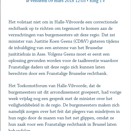
le
vendredi 09 mars 2018 12:03
•
Ring TV
Het volstaat niet om in Halle-Vilvoorde een correctionele
rechtbank op te richten om tegemoet te komen aan de
verzuchtingen van burgemeesters uit deze regio. Dat zei
minister van Justitie Koen Geens (CD&V) gisteren tijdens
de inhuldiging van een antenne van het Brusselse
jusititiehuis in Asse. Volgens Geens moet er eerst een
oplossing gevonden worden voor de taalkwestie waardoor
Franstalige daders uit deze regio zich kunnen laten
berechten door een Franstalige Brusselse rechtbank.
Het Toekomstforum van Halle-Vilvoorde, dat de
burgemeesters uit dit arrondissement groepeert, had vorige
week vrijdag nog een gesprek met de minister over het
veiligheidsbeleid in de regio. De burgemeesters maken zich
namelijk zorgen over het feit dat plegers van misdrijven in
hun regio door de mazen van het net glippen, omdat ze
hun zaak voor een Franstalige rechtbank in Brussel laten
behandelen.