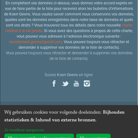
En complétant vos données ci-dessus, vous donnez votre accord exprès en
vue de faire partie de la liste pour recevrez alors les bulletins d’informations
de Koen Geens. Vous voulez savoir comment nous conservons vos données,
quelles sont les données enregistrées dans notre base de données et quels
sont vos droits ? Vous trouverez tous les détails dans notre nouvelle
charte
relative à la vie privée
. Si vous avez des questions à propos de cette charte,
vous pouvez vous adresser à l’adresse électronique suivante :
secretariaat.geens@gmail.com
. Vous pouvez toujours vous rétracter et
demander à supprimer vos données de la liste de contacts).
Vous pouvez toujours vous rétracter et demander à supprimer vos données
de la liste de contacts).
Suivez
Koen Geens
en ligne:
Wij gebruiken cookies voor volgende doeleinden:
Bijhouden
© 2026
Ancien ministre et député honoraire
Koen Geens
· Alle
statistieken & Inhoud van externe bronnen
.
rechten voorbehouden ·
Cookies wijzigen
Je voorkeur aanpassen
Webdesign & développement par Zenjoy de Louvain
. Powered by
Nimbu
.