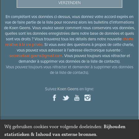
En complétant vos données ci-dessus, vous donnez votre accord exprès en
vue de faire partie de la liste pour recevrez alors les bulletins d’informations
de Koen Geens. Vous voulez savoir comment nous conservons vos données,
quelles sont les données enregistrées dans notre base de données et quels
sont vos droits ? Vous trouverez tous les détails dans notre nouvelle
charte
relative à la vie privée
. Si vous avez des questions à propos de cette charte,
vous pouvez vous adresser à l’adresse électronique suivante :
secretariaat.geens@gmail.com
. Vous pouvez toujours vous rétracter et
demander à supprimer vos données de la liste de contacts).
Vous pouvez toujours vous rétracter et demander à supprimer vos données
de la liste de contacts).
Suivez
Koen Geens
en ligne:
Wij gebruiken cookies voor volgende doeleinden:
Bijhouden
© 2026
Ancien ministre et député honoraire
Koen Geens
· Alle
statistieken & Inhoud van externe bronnen
.
rechten voorbehouden ·
Cookies wijzigen