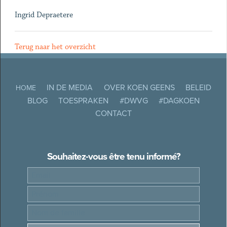
Ingrid Depraetere
Terug naar het overzicht
IN DE MEDIA
OVER KOEN GEENS
BELEID
HOME
BLOG
TOESPRAKEN
#DWVG
#DAGKOEN
CONTACT
Souhaitez-vous être tenu informé?