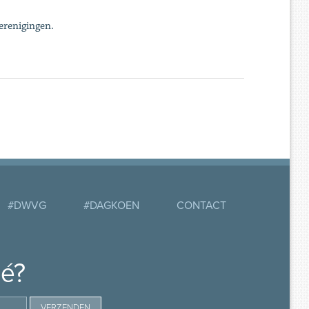
erenigingen.
#DWVG
#DAGKOEN
CONTACT
mé?