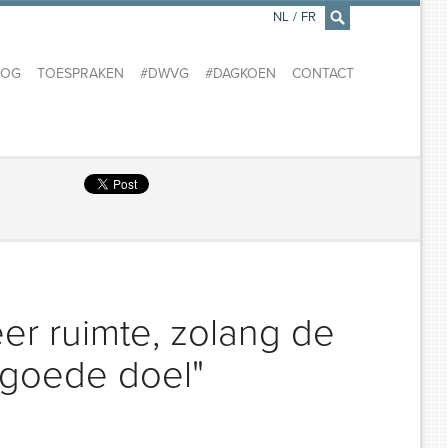
NL
/
FR
×
LOG
TOESPRAKEN
#DWVG
#DAGKOEN
CONTACT
er ruimte, zolang de
 goede doel"