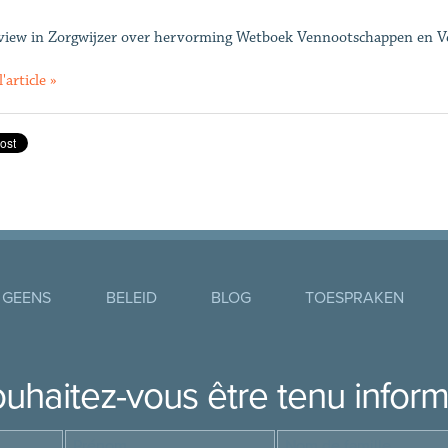
view in Zorgwijzer over hervorming Wetboek Vennootschappen en V
l'article »
 GEENS
BELEID
BLOG
TOESPRAKEN
uhaitez-vous être tenu infor