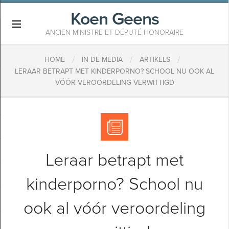
Koen Geens
×
ANCIEN MINISTRE ET DÉPUTÉ HONORAIRE
/
/
/
HOME
IN DE MEDIA
ARTIKELS
​LERAAR BETRAPT MET KINDERPORNO? SCHOOL NU OOK AL
VÓÓR VEROORDELING VERWITTIGD
​Leraar betrapt met
kinderporno? School nu
ook al vóór veroordeling