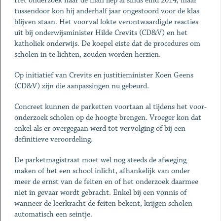
Het onderzoek naar de man liep al sinds eind 2014, maar
tussendoor kon hij anderhalf jaar ongestoord voor de klas
blijven staan. Het voorval lokte verontwaardigde reacties
uit bij onderwijsminister Hilde ­Crevits (CD&V) en het
katholiek onderwijs. De koepel eiste dat de procedures om
scholen in te lichten, zouden worden herzien.
Op initiatief van Crevits en justitieminister Koen Geens
(CD&V) zijn die aanpassingen nu gebeurd.
Concreet kunnen de parketten voortaan al tijdens het voor­
onderzoek scholen op de hoogte brengen. Vroeger kon dat
enkel als er overgegaan werd tot vervolging of bij een
definitieve veroordeling.
De parketmagistraat moet wel nog steeds de afweging
maken of het een school inlicht, afhankelijk van onder
meer de ernst van de feiten en of het onderzoek daarmee
niet in gevaar wordt gebracht. Enkel bij een vonnis of
wanneer de leerkracht de feiten bekent, krijgen scholen
automatisch een seintje.