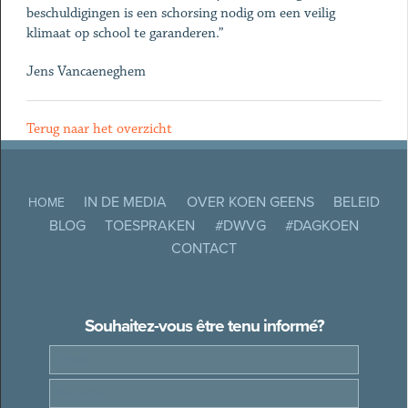
beschuldigingen is een schorsing nodig om een veilig
klimaat op school te garanderen.”
Jens Vancaeneghem
Terug naar het overzicht
IN DE MEDIA
OVER KOEN GEENS
BELEID
HOME
BLOG
TOESPRAKEN
#DWVG
#DAGKOEN
CONTACT
Souhaitez-vous être tenu informé?