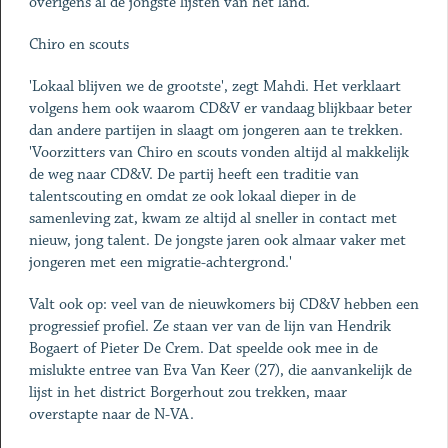
overigens al de jongste lijsten van het land.'
Chiro en scouts
'Lokaal blijven we de grootste', zegt Mahdi. Het verklaart
volgens hem ook waarom CD&V er vandaag blijkbaar beter
dan andere partijen in slaagt om jongeren aan te trekken.
'Voorzitters van Chiro en scouts vonden altijd al makkelijk
de weg naar CD&V. De partij heeft een traditie van
talentscouting en omdat ze ook lokaal dieper in de
samenleving zat, kwam ze altijd al sneller in contact met
nieuw, jong talent. De jongste jaren ook almaar vaker met
jongeren met een migratie-achtergrond.'
Valt ook op: veel van de nieuwkomers bij CD&V hebben een
progressief profiel. Ze staan ver van de lijn van Hendrik
Bogaert of Pieter De Crem. Dat speelde ook mee in de
mislukte entree van Eva Van Keer (27), die aanvankelijk de
lijst in het district Borgerhout zou trekken, maar
overstapte naar de N-VA.