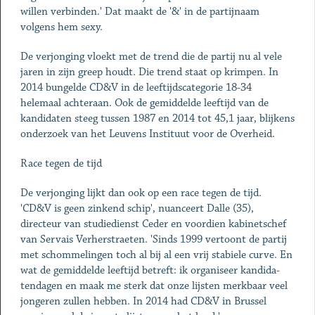
willen verbinden.' Dat maakt de '&' in de partijnaam
volgens hem sexy.
De verjonging vloekt met de trend die de partij nu al vele
jaren in zijn greep houdt. Die trend staat op krimpen. In
2014 bungelde CD&V in de leeftijdscategorie 18-34
helemaal achteraan. Ook de gemiddelde leeftijd van de
kandidaten steeg tussen 1987 en 2014 tot 45,1 jaar, blijkens
onderzoek van het Leuvens Instituut voor de Overheid.
Race tegen de tijd
De verjonging lijkt dan ook op een race tegen de tijd.
'CD&V is geen zinkend schip', nuanceert Dalle (35),
directeur van studiedienst Ceder en voordien kabinetschef
van Servais Verherstraeten. 'Sinds 1999 vertoont de partij
met schommelingen toch al bij al een vrij stabiele curve. En
wat de gemiddelde leeftijd betreft: ik organiseer kan­di­da­
ten­dagen en maak me sterk dat onze lijsten merkbaar veel
jongeren zullen hebben. In 2014 had CD&V in Brussel