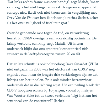
'Dat links-rechts-frame was ooit handig', zegt Mahdi, 'maar
vandaag is het niet langer accuraat. Jongeren snappen dat
concept niet, ikzelf ook niet trouwens. In vergelijking met
Orry Van de Wauwer ben ik behoorlijk rechts (lacht), zeker
als het over veiligheid of fiscaliteit gaat.'
Over de genoemde race tegen de tijd, en veroudering,
heerst bij CD&V overigens een voorzichtig optimisme. De
krimp vertoont een knip, zegt Mahdi. 'Uit intern
onderzoek blijkt dat ons grootste kiespotentieel zich
situeert in de leeftijdscategorie tussen 20 en 40.'
Dat er íéts schuift, is ook politicoloog Dave Sinardet (VUB)
niet ontgaan. 'In 2003 was het electoraat van CD&V nog
expliciet oud, maar de jongste drie verkiezingen zijn ze dat
lichtjes aan het inhalen. Er is ook minder betrouwbaar
onderzoek dat in die richting wijst. Uit een peiling bleek dat
CD&V hoog zou scoren bij 16-jarigen, vooral bij meisjes.
Wat Wouter Beke tot de tweet verleidde: “Ligt het aan het
sexappeal van de voorzitter?” (lacht)'