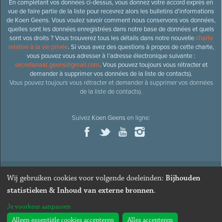
En complétant vos données ci-dessus, vous donnez votre accord exprès en
vue de faire partie de la liste pour recevrez alors les bulletins d’informations
de Koen Geens. Vous voulez savoir comment nous conservons vos données,
quelles sont les données enregistrées dans notre base de données et quels
sont vos droits ? Vous trouverez tous les détails dans notre nouvelle
charte
relative à la vie privée
. Si vous avez des questions à propos de cette charte,
vous pouvez vous adresser à l’adresse électronique suivante :
secretariaat.geens@gmail.com
. Vous pouvez toujours vous rétracter et
demander à supprimer vos données de la liste de contacts).
Vous pouvez toujours vous rétracter et demander à supprimer vos données
de la liste de contacts).
Suivez
Koen Geens
en ligne:
Wij gebruiken cookies voor volgende doeleinden:
Bijhouden
© 2026
Ancien ministre et député honoraire
Koen Geens
· Alle
statistieken & Inhoud van externe bronnen
.
rechten voorbehouden ·
Cookies wijzigen
Je voorkeur aanpassen
Webdesign & développement par Zenjoy de Louvain
. Powered by
Nimbu
.
Alleen essentiële cookies accepteren
Alles accepteren