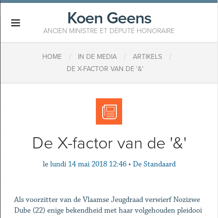
Koen Geens
×
ANCIEN MINISTRE ET DÉPUTÉ HONORAIRE
/
/
/
HOME
IN DE MEDIA
ARTIKELS
DE X-FACTOR VAN DE '&'
De X-factor van de '&'
le
lundi 14 mai 2018 12:46
•
De Standaard
Als voorzitter van de Vlaamse Jeugdraad verwierf Nozizwe
Dube (22) enige bekendheid met haar volgehouden pleidooi