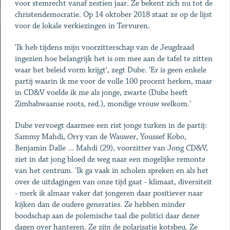
voor stemrecht vanaf zestien jaar. Ze bekent zich nu tot de
christendemocratie. Op 14 oktober 2018 staat ze op de lijst
voor de lokale verkiezingen in Tervuren.
'Ik heb tijdens mijn voorzitterschap van de Jeugdraad
ingezien hoe belangrijk het is om mee aan de tafel te zitten
waar het beleid vorm krijgt', zegt Dube. 'Er is geen enkele
partij waarin ik me voor de volle 100 procent herken, maar
in CD&V voelde ik me als jonge, zwarte (Dube heeft
Zimbabwaanse roots, red.), mondige vrouw welkom.'
Dube vervoegt daarmee een rist jonge turken in de partij:
Sammy Mahdi, Orry van de Wauwer, Youssef Kobo,
Benjamin Dalle ... Mahdi (29), voorzitter van Jong CD&V,
ziet in dat jong bloed de weg naar een mogelijke remonte
van het centrum. 'Ik ga vaak in scholen spreken en als het
over de uitdagingen van onze tijd gaat - klimaat, diversiteit
- merk ik almaar vaker dat jongeren daar positiever naar
kijken dan de oudere generaties. Ze hebben minder
boodschap aan de polemische taal die politici daar dezer
dagen over hanteren. Ze zijn de polarisatie kotsbeu. Ze