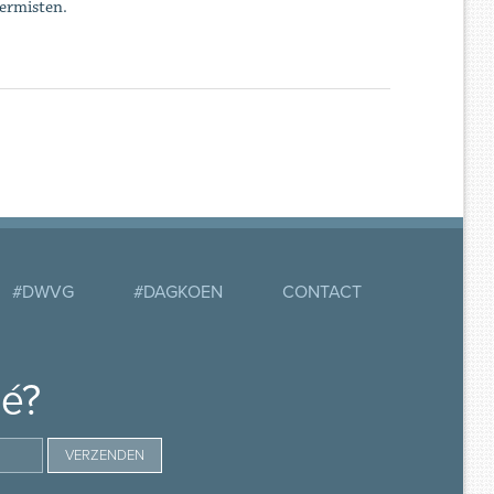
vermisten.
#DWVG
#DAGKOEN
CONTACT
mé?