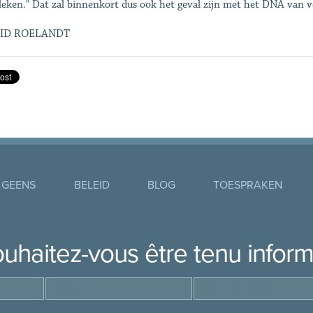
leken." Dat zal binnenkort dus ook het geval zijn met het DNA van 
ID ROELANDT
 GEENS
BELEID
BLOG
TOESPRAKEN
uhaitez-vous être tenu infor