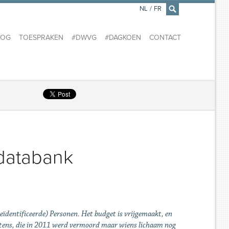
NL
/
FR
×
LOG
TOESPRAKEN
#DWVG
#DAGKOEN
CONTACT
-databank
dentificeerde) Personen. Het budget is vrijgemaakt, en
oetens, die in 2011 werd vermoord maar wiens lichaam nog