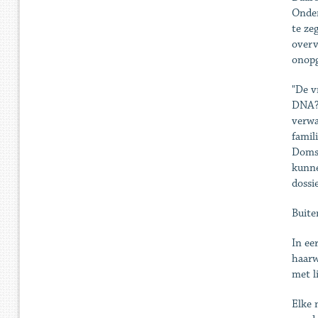
Onder
te ze
overv
onopg
"De v
DNA?"
verwa
famil
Doms.
kunne
dossi
Buite
In ee
haarw
met l
Elke 