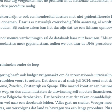
n elke dag vergeleken met de profielen in de nationale databanken, m
ndere procedure nodig.
keerd zijn er ook een honderdtal dossiers met niet-geïdentificeerde 
n opnemen. Daar is er natuurlijk overvloedig DNA aanwezig, al wordt d
houden. Bij oudere zaken kan het dus zijn dat we een lichaam opnie
oor nieuwe verdwijningen zal de databank haar nut bewijzen. "Als e
zoekacties meer gepland staan, zullen we ook daar de DNA-procedure
riminelen onder de loep
gering heeft ook budget vrijgemaakt om de internationale uitwissel
rdeelden voort te zetten. Dat doen we al sinds juli 2014: eerst met d
nië, Zweden, Oostenrijk en Spanje. Elke maand komt er een nieuwe li
 weg, en dus zullen lidstaten de uitwisseling zelf moeten financieren
nze Belgische databanken. Dat betekent niet dat zaken onmiddellijk
n wel naar een doorbraak leiden. "Alles gaat nu sneller. Vroeger moe
was, om vervolgens dat land te bevragen via een lange procedure. Nu