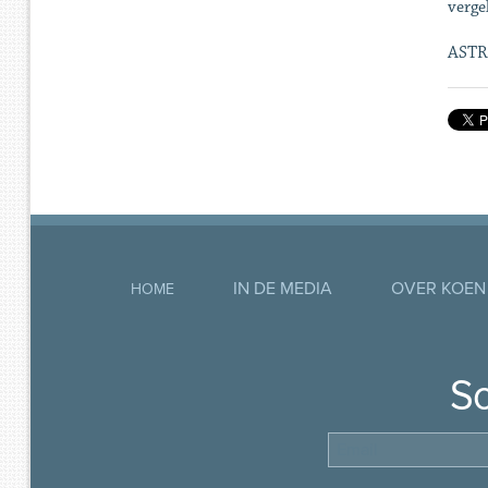
verge
ASTR
IN DE MEDIA
OVER KOEN
HOME
So