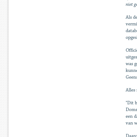
niet g
Als d
vermi
datab
opges
Offic
uitge
was g
kunne
Geens
Alles
"Dit 
Doms,
een d
van w
Daaro