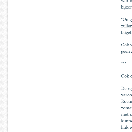
worde
bijzo
"Omge
zulle
bijge
Ook v
geen 
***
Ook c
De re
veroo
Roeme
zomer
met o
kunne
link 