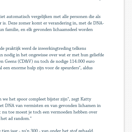
et automatisch vergelijken met alle personen die als
aar is. Deze zomer komt er verandering in, met de DNA-
n familie, en elk gevonden lichaamsdeel worden
n de praktijk werd de inwerkingtreding telkens
an nodig in het ongewisse over wat er met hun geliefde
Koen Geens (CD&V) nu toch de nodige 114.000 euro
al een enorme hulp zijn voor de speurders", aldus
we het spoor compleet bijster zijn", zegt Katty
s het DNA van vermisten en van gevonden lichamen in
ot nu toe moest je toch een vermoeden hebben over
 het ad random."
ien jaar - zo'n 300 - van onder het stof gehaald.