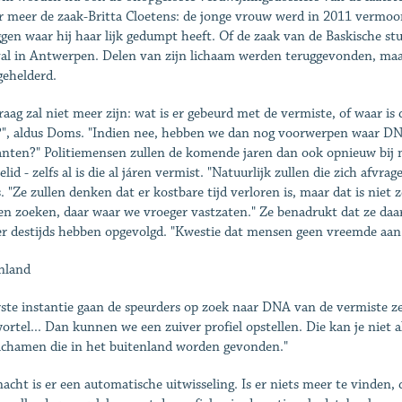
 meer de zaak-Britta Cloetens: de jonge vrouw werd in 2011 vermoord
ggen waar hij haar lijk gedumpt heeft. Of de zaak van de Baskische st
al in Antwerpen. Delen van zijn lichaam werden teruggevonden, maar
ehelderd.
raag zal niet meer zijn: wat is er gebeurd met de vermiste, of waar is
, aldus Doms. "Indien nee, hebben we dan nog voorwerpen waar DNA
nten?" Politiemensen zullen de komende jaren dan ook opnieuw bij
ielid - zelfs al is die al járen vermist. "Natuurlijk zullen die zich af
 "Ze zullen denken dat er kostbare tijd verloren is, maar dat is niet 
n zoeken, daar waar we vroeger vastzaten." Ze benadrukt dat ze daar
er destijds hebben opgevolgd. "Kwestie dat mensen geen vreemde aan 
nland
rste instantie gaan de speurders op zoek naar DNA van de vermiste zel
ortel... Dan kunnen we een zuiver profiel opstellen. Die kan je niet a
ichamen die in het buitenland worden gevonden."
nacht is er een automatische uitwisseling. Is er niets meer te vinden