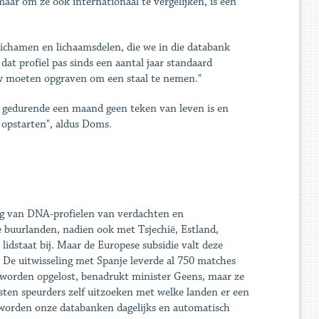
aar om ze ook internationaal te vergelijken, is een
lichamen en lichaamsdelen, die we in die databank
at profiel pas sinds een aantal jaar standaard
uw moeten opgraven om een staal te nemen."
r gedurende een maand geen teken van leven is en
 opstarten", aldus Doms.
ing van DNA-profielen van verdachten en
e buurlanden, nadien ook met Tsjechië, Estland,
dstaat bij. Maar de Europese subsidie valt deze
. De uitwisseling met Spanje leverde al 750 matches
 worden opgelost, benadrukt minister Geens, maar ze
sten speurders zelf uitzoeken met welke landen er een
 worden onze databanken dagelijks en automatisch