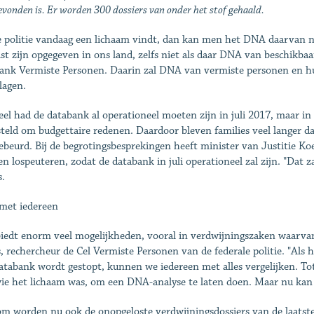
evonden is. Er worden 300 dossiers van onder het stof gehaald.
e politie vandaag een lichaam vindt, dan kan men het DNA daarvan ni
st zijn opgegeven in ons land, zelfs niet als daar DNA van beschikb
ank Vermiste Personen. Daarin zal DNA van vermiste personen en hu
lagen.
ieel had de databank al operationeel moeten zijn in juli 2017, maar i
steld om budgettaire redenen. Daardoor bleven families veel langer d
ebeurd. Bij de begrotingsbesprekingen heeft minister van Justitie 
n lospeuteren, zodat de databank in juli operationeel zal zijn. "Dat z
.
 met iedereen
biedt enorm veel mogelijkheden, vooral in verdwijningszaken waarvan 
 rechercheur de Cel Vermiste Personen van de federale politie. "Al
atabank wordt gestopt, kunnen we iedereen met alles vergelijken. T
ie het lichaam was, om een DNA-analyse te laten doen. Maar nu kan
m worden nu ook de onopgeloste verdwijningsdossiers van de laatste t