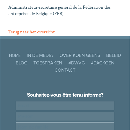
Administrateur-secrétaire général de la Fédération des
entreprises de Belgique (FEB)
Terug naar het overzicht
IN DE MEDIA
OVER KOEN GEENS
BELEID
HOME
BLOG
TOESPRAKEN
#DWVG
#DAGKOEN
CONTACT
Souhaitez-vous être tenu informé?