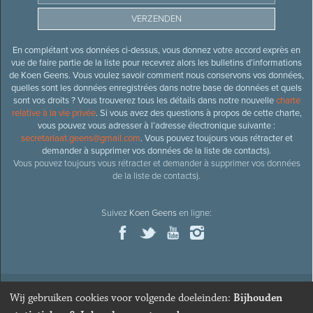
En complétant vos données ci-dessus, vous donnez votre accord exprès en
vue de faire partie de la liste pour recevrez alors les bulletins d’informations
de Koen Geens. Vous voulez savoir comment nous conservons vos données,
quelles sont les données enregistrées dans notre base de données et quels
sont vos droits ? Vous trouverez tous les détails dans notre nouvelle
charte
relative à la vie privée
. Si vous avez des questions à propos de cette charte,
vous pouvez vous adresser à l’adresse électronique suivante :
secretariaat.geens@gmail.com
. Vous pouvez toujours vous rétracter et
demander à supprimer vos données de la liste de contacts).
Vous pouvez toujours vous rétracter et demander à supprimer vos données
de la liste de contacts).
Suivez
Koen Geens
en ligne:
Wij gebruiken cookies voor volgende doeleinden:
Bijhouden
© 2026
Ancien ministre et député honoraire
Koen Geens
· Alle