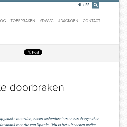
NL
/
FR
×
LOG
TOESPRAKEN
#DWVG
#DAGKOEN
CONTACT
jke doorbraken
opgeloste moorden, zeven zedendossiers en zes drugszaken
databank met die van Spanje. "Nu is het uitzoeken welke