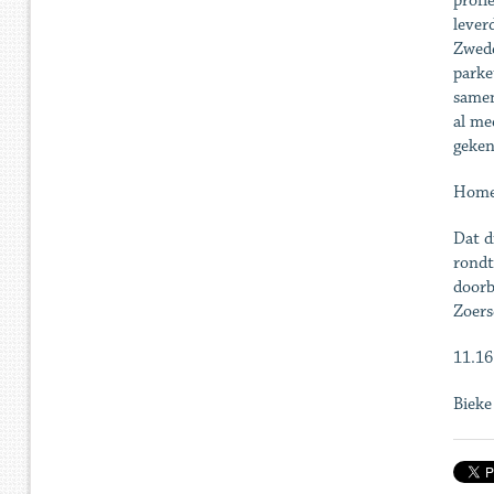
profi
lever
Zwede
parke
samen
al me
geken
Home
Dat d
rondt
doorb
Zoers
11.16
Biek