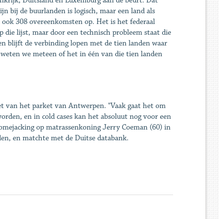
rankrijk, Duitsland en Luxemburg aan de beurt. Dat
jn bij de buurlanden is logisch, maar een land als
 ook 308 overeenkomsten op. Het is het federaal
op die lijst, maar door een technisch probleem staat die
 blijft de verbinding lopen met de tien landen waar
 weten we meteen of het in één van die tien landen
et van het parket van Antwerpen. "Vaak gaat het om
orden, en in cold cases kan het absoluut nog voor een
homejacking op matrassenkoning Jerry Coeman (60) in
den, en matchte met de Duitse databank.