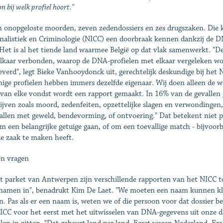
n bij welk profiel hoort."
 onopgeloste moorden, zeven zedendossiers en zes drugszaken. Die k
nalistiek en Criminologie (NICC) een doorbraak kennen dankzij de D
 Het is al het tiende land waarmee België op dat vlak samenwerkt. "
lkaar verbonden, waarop de DNA-profielen met elkaar vergeleken w
everd", legt Bieke Vanhooydonck uit, gerechtelijk deskundige bij het 
ge profielen hebben immers dezelfde eigenaar. Wij doen alleen de wet
van elke vondst wordt een rapport gemaakt. In 16% van de gevallen 
ijven zoals moord, zedenfeiten, opzettelijke slagen en verwondingen
tallen met geweld, bendevorming, of ontvoering." Dat betekent niet p
m een belangrijke getuige gaan, of om een toevallige match - bijvoorb
e zaak te maken heeft.
n vragen
et parket van Antwerpen zijn verschillende rapporten van het NICC t
namen in", benadrukt Kim De Laet. "We moeten een naam kunnen kle
n. Pas als er een naam is, weten we of die persoon voor dat dossier bela
ICC voor het eerst met het uitwisselen van DNA-gegevens uit onze 