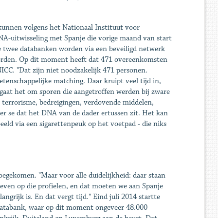
unnen volgens het Nationaal Instituut voor
NA-uitwisseling met Spanje die vorige maand van start
De twee databanken worden via een beveiligd netwerk
orden. Op dit moment heeft dat 471 overeenkomsten
NICC. "Dat zijn niet noodzakelijk 471 personen.
enschappelijke matching. Daar kruipt veel tijd in,
gaat het om sporen die aangetroffen werden bij zware
, terrorisme, bedreigingen, verdovende middelen,
er se dat het DNA van de dader ertussen zit. Het kan
eeld via een sigarettenpeuk op het voetpad - die niks
oegekomen. "Maar voor alle duidelijkheid: daar staan
ven op die profielen, en dat moeten we aan Spanje
ngrijk is. En dat vergt tijd." Eind juli 2014 startte
databank, waar op dit moment ongeveer 48.000