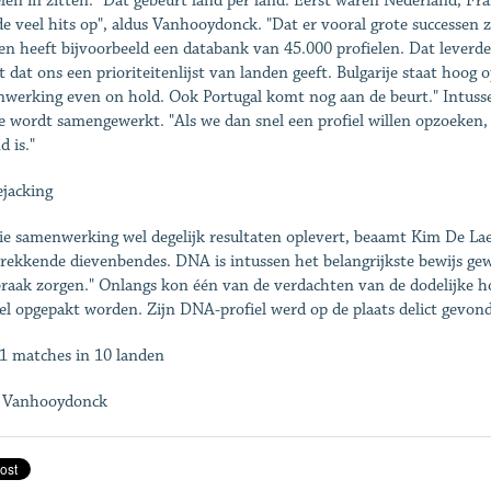
elen in zitten. "Dat gebeurt land per land. Eerst waren Nederland, F
de veel hits op", aldus Vanhooydonck. "Dat er vooral grote successen zi
n heeft bijvoorbeeld een databank van 45.000 profielen. Dat leverde
t dat ons een prioriteitenlijst van landen geeft. Bulgarije staat hoog 
werking even on hold. Ook Portugal komt nog aan de beurt." Intussen
e wordt samengewerkt. "Als we dan snel een profiel willen opzoeken,
d is."
jacking
ie samenwerking wel degelijk resultaten oplevert, beaamt Kim De La
rekkende dievenbendes. DNA is intussen het belangrijkste bewijs gew
raak zorgen." Onlangs kon één van de verdachten van de dodelijke 
el opgepakt worden. Zijn DNA-profiel werd op de plaats delict gevon
1 matches in 10 landen
e Vanhooydonck