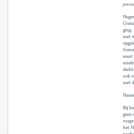
persoo
Negen
Crimi
ging.
met e
opgel
Sommi
want 
misdr
diefs
ook o
met d
Name
Bij h
geen 
vrage
het N