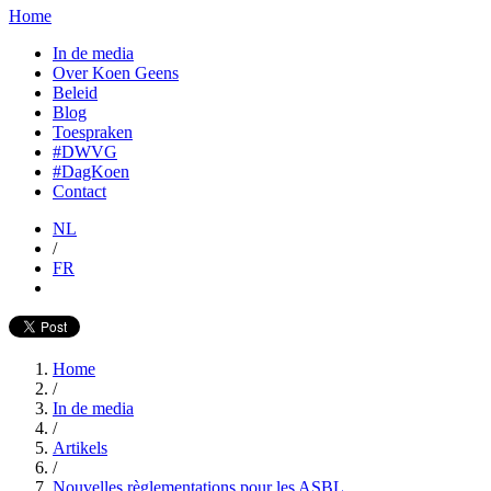
Home
In de media
Over Koen Geens
Beleid
Blog
Toespraken
#DWVG
#DagKoen
Contact
NL
/
FR
Home
/
In de media
/
Artikels
/
Nouvelles règlementations pour les ASBL