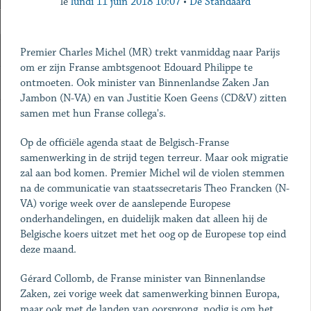
le
lundi 11 juin 2018 10:07
•
De Standaard
Premier Charles Michel (MR) trekt vanmiddag naar Parijs
om er zijn Franse ambtsgenoot Edouard Philippe te
ontmoeten. Ook minister van Binnenlandse Zaken Jan
Jambon (N-VA) en van Justitie Koen Geens (CD&V) zitten
samen met hun Franse collega's.
Op de officiële agenda staat de Belgisch-Franse
samenwerking in de strijd tegen terreur. Maar ook migratie
zal aan bod komen. Premier Michel wil de violen stemmen
na de communicatie van staatssecretaris Theo Francken (N-
VA) vorige week over de aanslepende Europese
onderhandelingen, en duidelijk maken dat alleen hij de
Belgische koers uitzet met het oog op de Europese top eind
deze maand.
Gérard Collomb, de Franse minister van Binnenlandse
Zaken, zei vorige week dat samenwerking binnen Europa,
maar ook met de landen van oorsprong, nodig is om het