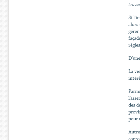
travau
Si l’
alors
gérer 
façad
règle
D’une
La vi
intér
Parmi
l’ass
des d
provi
pour 
Autre
copro