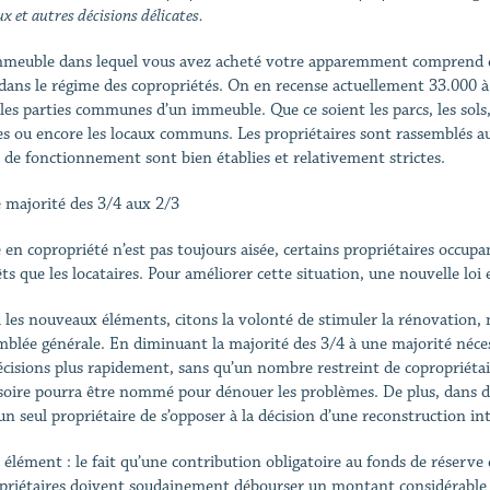
x et autres décisions délicates.
immeuble dans lequel vous avez acheté votre apparemment comprend d’
 dans le régime des copropriétés. On en recense actuellement 33.000 à
les parties communes d’un immeuble. Que ce soient les parcs, les sols, l
es ou encore les locaux communs. Les propriétaires sont rassemblés au 
s de fonctionnement sont bien établies et relativement strictes.
 majorité des 3/4 aux 2/3
e en copropriété n’est pas toujours aisée, certains propriétaires occup
êts que les locataires. Pour améliorer cette situation, une nouvelle loi
 les nouveaux éléments, citons la volonté de stimuler la rénovation,
emblée générale. En diminuant la majorité des 3/4 à une majorité néces
écisions plus rapidement, sans qu’un nombre restreint de copropriétair
soire pourra être nommé pour dénouer les problèmes. De plus, dans des 
un seul propriétaire de s’opposer à la décision d’une reconstruction int
 élément : le fait qu’une contribution obligatoire au fonds de réserve 
priétaires doivent soudainement débourser un montant considérable e