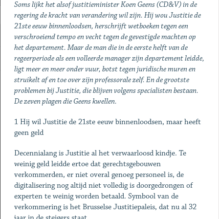
Soms lijkt het alsof justitieminister Koen Geens (CD&V) in de
regering de kracht van verandering wil zijn. Hij wou Justitie de
21ste eeuw binnenloodsen, herschrijft wetboeken tegen een
verschroeiend tempo en vecht tegen de gevestigde machten op
het departement. Maar de man die in de eerste helft van de
regeerperiode als een volleerde manager zijn departement leidde,
ligt meer en meer onder vuur, botst tegen juridische muren en
struikelt af en toe over zijn professorale zelf. En de grootste
problemen bij Justitie, die blijven volgens specialisten bestaan.
De zeven plagen die Geens kwellen.
1 Hij wil Justitie de 21ste eeuw ­binnenloodsen, maar heeft
geen geld
Decennialang is Justitie al het verwaarloosd kindje. Te
weinig geld leidde ertoe dat gerechtsgebouwen
verkommerden, er niet overal genoeg personeel is, de
digitalisering nog altijd niet volledig is doorgedrongen of
experten te weinig worden betaald. Symbool van de
verkommering is het Brusselse Justitiepaleis, dat nu al 32
jaar in de steigers staat.