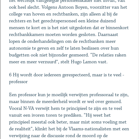
het wettelijk vastgelegde personeelskader niet invult, valt
ook heel slecht. Volgens Antoon Boyen, voorzitter van het
college van hoven en rechtbanken, zijn alleen al bij de
rechters en het gerechtspersoneel een kleine duizend
mensen te kort en is het niet uitgesloten dat er binnenkort
rechtbankkamers moeten worden gesloten. Daarnaast
lopen de onderhandelingen om de rechtbanken meer
autonomie te geven en zelf te laten beslissen over hun
budgetten ook niet bijzonder gesmeerd. “De relaties raken
meer en meer verzuurd”, stelt Hugo Lamon vast.
6 Hij wordt door iedereen ­gerespecteerd, maar is te veel ­
professor
Een professor kun je moeilijk verwijten professoraal te zijn,
maar binnen de meerderheid wordt er wel over gemord.
Vooral N-VA verwijt hem te principieel te zijn en te veel
vanuit een ivoren toren te prediken. “Hij weet het
principieel meestal ook beter, maar mist soms voeling met
de realiteit”, klinkt het bij de Vlaams-nationalisten met een
verwijzing naar de discussie rond de moord op de