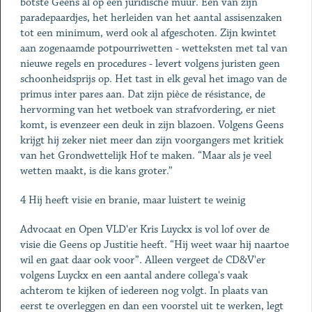
botste Geens al op een juridische muur. Een van zijn
paradepaardjes, het herleiden van het aantal assisenzaken
tot een minimum, werd ook al afgeschoten. Zijn kwintet
aan zogenaamde potpourriwetten - wetteksten met tal van
nieuwe regels en procedures - levert volgens juristen geen
schoonheidsprijs op. Het tast in elk geval het imago van de
primus inter pares aan. Dat zijn pièce de résistance, de
hervorming van het wetboek van strafvordering, er niet
komt, is evenzeer een deuk in zijn blazoen. Volgens Geens
krijgt hij zeker niet meer dan zijn voorgangers met kritiek
van het Grondwettelijk Hof te maken. “Maar als je veel
wetten maakt, is die kans groter.”
4 Hij heeft ­visie en ­branie, maar luistert te weinig
Advocaat en Open VLD'er Kris Luyckx is vol lof over de
visie die Geens op Justitie heeft. “Hij weet waar hij naartoe
wil en gaat daar ook voor”. Alleen vergeet de CD&V'er
volgens Luyckx en een aantal andere collega's vaak
achterom te kijken of iedereen nog volgt. In plaats van
eerst te overleggen en dan een voorstel uit te werken, legt