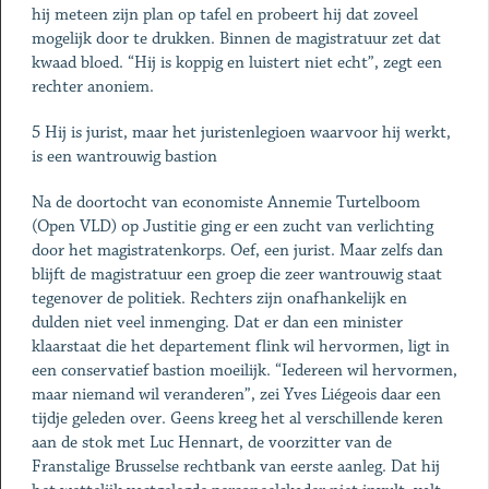
hij meteen zijn plan op tafel en probeert hij dat zoveel
mogelijk door te drukken. Binnen de magistratuur zet dat
kwaad bloed. “Hij is koppig en luistert niet echt”, zegt een
rechter anoniem.
5 Hij is jurist, maar het ­juristenlegioen waarvoor hij werkt,
is een ­wantrouwig bastion
Na de doortocht van economiste Annemie Turtelboom
(Open VLD) op Justitie ging er een zucht van verlichting
door het magistratenkorps. Oef, een jurist. Maar zelfs dan
blijft de magistratuur een groep die zeer wantrouwig staat
tegenover de politiek. Rechters zijn onafhankelijk en
dulden niet veel inmenging. Dat er dan een minister
klaarstaat die het departement flink wil hervormen, ligt in
een conservatief bastion moeilijk. “Iedereen wil hervormen,
maar niemand wil veranderen”, zei Yves Liégeois daar een
tijdje geleden over. Geens kreeg het al verschillende keren
aan de stok met Luc Hennart, de voorzitter van de
Franstalige Brusselse rechtbank van eerste aanleg. Dat hij