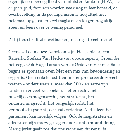
eigenlijk een bevoegdheid van minister Jambon (N-VA) - is
er geen geld, facturen worden vaak nog te laat betaald, de
overbevolking in de gevangenissen is nog altijd niet
helemaal opgelost en veel ­magistraten klagen nog altijd
steen en been over te weinig personeel.
2 Hij herschrijft alle ­wetboeken, maar gaat veel te snel
Geens wil de nieuwe Napoleon zijn. Het is niet alleen
Kamerlid Stefaan Van Hecke van oppositiepartij Groen die
het zegt. Ook Hugo Lamon van de Orde van Vlaamse Balies
begint er spontaan over. Met een mix van bewondering én
ergernis. Geen enkele justitieminister produceerde zoveel
wetten - ondertussen al meer dan 100 - en zette zijn
tanden in zoveel wetboeken. Het erfrecht, het
huwelijksvermogensrecht, het strafrecht, het
ondernemingsrecht, het burgerlijk recht, het
vennootschapsrecht, de strafvordering. Niet alleen het
parlement kan moeilijk volgen. Ook de magistraten en
advocaten zijn murw geslagen door de sturm-und-drang.
Menig jurist geeft toe dat ons recht een duiventil is