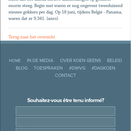
enorm steeg. Begin mei waren er nog ongeveer tweeduizend
nieuwe gokkers per dag. Op 18 juni, tijdens België - Panama,
waren dat er 9.341. (anro)
Terug naar het overzicht
IN DE MEDIA
OVER KOEN GEENS
BELEID
HOME
BLOG
TOESPRAKEN
#DWVG
#DAGKOEN
CONTACT
Souhaitez-vous être tenu informé?