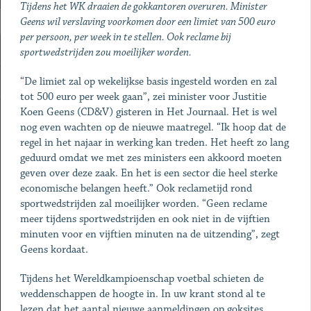
Tijdens het WK draaien de gokkantoren overuren. Minister
Geens wil verslaving voorkomen door een limiet van 500 euro
per persoon, per week in te stellen. Ook reclame bij
sportwedstrijden zou moeilijker worden.
“De limiet zal op wekelijkse basis ingesteld worden en zal
tot 500 euro per week gaan”, zei minister voor Justitie
Koen Geens (CD&V) gisteren in Het Journaal. Het is wel
nog even wachten op de nieuwe maatregel. “Ik hoop dat de
regel in het najaar in werking kan treden. Het heeft zo lang
geduurd omdat we met zes ministers een akkoord moeten
geven over deze zaak. En het is een sector die heel sterke
economische belangen heeft.” Ook reclametijd rond
sportwedstrijden zal moeilijker worden. “Geen reclame
meer tijdens sportwedstrijden en ook niet in de vijftien
minuten voor en vijftien minuten na de uitzending”, zegt
Geens kordaat.
Tijdens het Wereldkampioenschap voetbal schieten de
weddenschappen de hoogte in. In uw krant stond al te
lezen dat het aantal nieuwe aanmeldingen op goksites