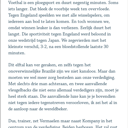
Voetbal is een ploegsport en duurt negentig minuten. Soms
iets langer. Dat bleek de voorbije week ten overvloede.
Tegen Engeland speelden we met alle wisselspelers, om
iedereen aan bod te laten komen. En toch wonnen we,
omdat winnen leuker is dan verliezen. Eerlijk duurt het
langst. Die sportiviteit tegen Engeland werd beloond in
onze wedstrijd tegen Japan. We zegevierden met het
kleinste verschil, 3-2, na een bloedstollende laatste 30
minuten.
Dit elftal kan ver geraken, en zelfs tegen het
onoverwinnelijke Brazilië zijn we niet kansloos. Maar dan
moeten we wel meer zorg besteden aan onze verdediging.
Met slechts drie man achteraan, en twee aanvallende
vleugelbacks die niet eens allemaal verdedigers zijn, moet je
heel sterk staan. Die aanvallende luxe kan je je bovendien
niet tegen iedere tegenstreven veroorloven, ik zei het al in
de aanloop naar de wereldbeker.
Dus, trainer, zet Vermaelen maar naast Kompany in het
centrum van de verdediging. Beiden herboren. Het zal rust