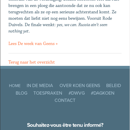
brengen in een ploeg die aantoonde dat ze nu ook kan
terugvechten als ze op een serieuze achterstand komt. Ze
moeten dat liefst niet nog eens bewijzen. Vooruit Rode
Duivels. De finale wenkt:
yes, we can. Russia ain’t seen
nothing yet
.
Lees De week van Geens »
Terug naar het overzicht
IN DE MEDIA
OVER KOEN GEENS
BELEID
HOME
BLOG
TOESPRAKEN
#DWVG
#DAGKOEN
CONTACT
Souhaitez-vous être tenu informé?