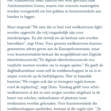
Het stadsbestuur heeft daarom een brief gestuurd naar
Justitieminister Geens, waarin vier concrete maatregelen
worden voorgesteld om het gokken in krantenwinkels aan
banden te leggen.
Meer inspraak:“We zien dat er heel veel wedkantoren-light
worden opgericht die vrij toegankelijk zijn voor
minderjarigen. En dat terwijl we als bestuur niet worden
betrokken”, zegt Dries. Voor gewone wedkantoren kunnen
gemeenten advies geven aan de Kansspelcommissie, maar
voor krantenwinkels bestaat die mogelijkheid niet.Digitale
identiteitscontrole:“De digitale identiteitscontrole zou
verplicht moeten worden om te mogen spelen.” Nu geeft de
dagbladhandelaar soms zelf de weddenschappen in en is er
amper controle op de leeftijdsgrens. Niet in bepaalde
buurten:“We vragen ook dat er strengere regels komen
rond de inplanting”, zegt Dries. Vandaag geldt voor echte
wedkantoren al dat ze niet mogen worden uitgebaat in de
buurt van scholen, ziekenhuizen of plaatsen waar
erediensten worden gehouden. Voor krantenwinkels die
weddenschappen aanbieden, bestaan al die regels niet. “Ze