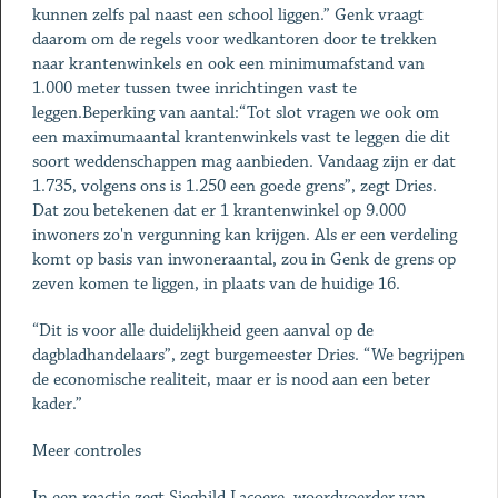
kunnen zelfs pal naast een school liggen.” Genk vraagt
daarom om de regels voor wedkantoren door te trekken
naar krantenwinkels en ook een minimumafstand van
1.000 meter tussen twee inrichtingen vast te
leggen.Beperking van aantal:“Tot slot vragen we ook om
een maximumaantal krantenwinkels vast te leggen die dit
soort weddenschappen mag aanbieden. Vandaag zijn er dat
1.735, volgens ons is 1.250 een goede grens”, zegt Dries.
Dat zou betekenen dat er 1 krantenwinkel op 9.000
inwoners zo'n vergunning kan krijgen. Als er een verdeling
komt op basis van inwoneraantal, zou in Genk de grens op
zeven komen te liggen, in plaats van de huidige 16.
“Dit is voor alle duidelijkheid geen aanval op de
dagbladhandelaars”, zegt burgemeester Dries. “We begrijpen
de economische realiteit, maar er is nood aan een beter
kader.”
Meer controles
In een reactie zegt Sieghild Lacoere, woordvoerder van