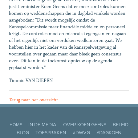
justitieminister Koen Geens dat er meer controles kunnen
komen op weddenschappen die in dagblad winkels worden
aangeboden: “Dit wordt mogelijk omdat de
Kansspelcommissie meer financiële middelen en personeel
krijgt. De controles moeten misbruik tegengaan en nagaan
of het eigenlijk niet om verdoken wedkantoren gaat. We
hebben hier in het kader van de kansspelwetgeving al
voorstellen over gedaan maar daar bleek geen consensus
over. Dit kan in de toekomst opnieuw op de agenda
geplaatst worden.”
Timmie VAN DIEPEN
Terug naar het overzicht
IN DE MEDIA
OVER KOEN GEENS
BELEID
HOME
BLOG
TOESPRAKEN
#DWVG
#DAGKOEN