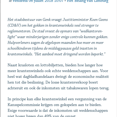
le
vendredi 06 juillet 2018 10:07
•
Het Belang van Limburg
Het stadsbestuur van Genk vraagt Justitieminister Koen Geens
(CD&V) om het gokken in krantenwinkels veel strenger te
reglementeren. De stad vreest de opmars van “wedkantoren-
light” waar minderjarigen zonder enige controle kunnen gokken.
Hulpverleners zagen de afgelopen maanden hoe meer en meer
schoolkinderen tijdens de middagpauzes geld inzetten in
krantenwinkels. “Het aanbod moet dringend worden beperkt.”
Naast krasloten en lottobiljetten, bieden hoe langer hoe
meer krantenwinkels ook echte weddenschappen aan. Voor
heel wat dagbladhandelaars dwingt de economische realiteit
hen tot die beslissing. De losse krantenverkoop boert
achteruit en ook de inkomsten uit tabakswaren lopen terug.
In principe kan elke krantenwinkel een vergunning van de
Kansspelcommissie krijgen om gokspelen aan te bieden.
Enige voorwaarde is dat de inkomsten uit weddenschappen
niet hoger liggen dan 49% van de omzet.