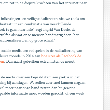
re om tot in de diepste krochten van het internet naar
 inlichtingen- en veiligheidsdiensten nieuwe tools om
 bestaat uit een combinatie van verschillende
k te gaan naar info’, zegt Ingrid Van Daele, de
etzelfde als wat onze mensen handmatig doen: het
eautomatiseerd en op grote schaal.’
sociale media een rol spelen in de radicalisering van
-Neuve toonde in 2014 aan
hoe sites als Facebook de
ken
. Daarnaast gebruiken extremisten de meest
le media over een bepaald item een piek is in het
ising bij aanslagen. We zullen zeer snel kunnen nagaan
veel meer naar onze hand zetten dan bij gewone
bepaalde informatie moet worden gezocht, of een week