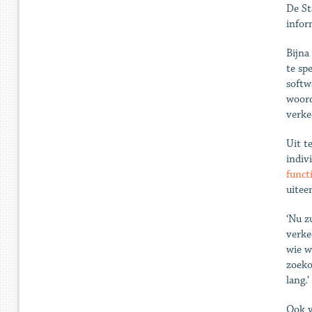
De St
infor
Bijna
te sp
softw
woord
verke
Uit t
indiv
funct
uitee
‘Nu z
verke
wie w
zoeko
lang.’
Ook v