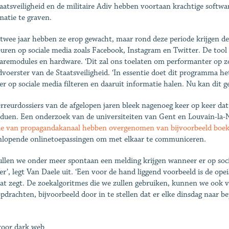
aatsveiligheid en de militaire Adiv hebben voortaan krachtige softwa
matie te graven.
 twee jaar hebben ze erop gewacht, maar rond deze ­periode krijgen de
euren op sociale media zoals Facebook, Instagram en Twitter. De tool
aremodules en hardware. ‘Dit zal ons toelaten om performanter op zoe
voerster van de Staatsveiligheid. ‘In essentie doet dit programma h
er op sociale media filteren en daaruit informatie halen. Nu kan dit g
erreurdossiers van de afgelopen jaren bleek nagenoeg keer op keer dat 
iduen. Een onderzoek van de universiteiten van Gent en Louvain-la
ie van propaganda­kanaal hebben overgenomen van bijvoorbeeld boe
nlopende onlinetoepassingen om met elkaar te communiceren.
ullen we onder meer spontaan een melding krijgen wanneer er op socia
er’, legt Van Daele uit. ‘Een voor de hand liggend voorbeeld is de ope
at zegt. De zoekalgoritmes die we zullen gebruiken, kunnen we ook 
pdrachten, bijvoorbeeld door in te stellen dat er elke dinsdag naar 
oor dark web