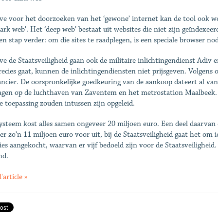
ve voor het doorzoeken van het ‘gewone’ internet kan de tool ook wo
dark web’. Het ‘deep web’ bestaat uit websites die niet zijn geïndexee
en stap verder: om die sites te raadplegen, is een speciale browser nod
ve de Staatsveiligheid gaan ook de militaire inlichtingendienst Adiv e
recies gaat, kunnen de inlichtingendiensten niet prijsgeven. Volgens ­
ancier. De oorspronkelijke goedkeuring van de aankoop dateert al va
agen op de luchthaven van Zaventem en het metrostation Maalbeek. N
e toepassing zouden intussen zijn opgeleid.
ysteem kost alles samen ongeveer 20 miljoen euro. Een deel daarvan
 er zo’n 11 miljoen euro voor uit, bij de Staatsveiligheid gaat het om 
ties aangekocht, waarvan er vijf bedoeld zijn voor de Staatsveiligheid
nd.
l'article »