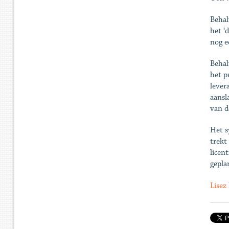
Behal
het ‘
nog e
Behal
het p
lever
aansl
van d
Het s
trekt
licen
gepla
Lisez 