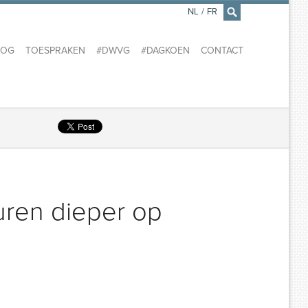
NL
/
FR
×
LOG
TOESPRAKEN
#DWVG
#DAGKOEN
CONTACT
uren dieper op