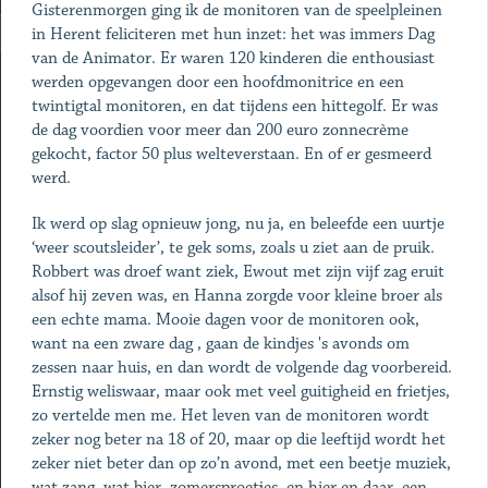
Gisterenmorgen ging ik de monitoren van de speelpleinen
in Herent feliciteren met hun inzet: het was immers Dag
van de Animator. Er waren 120 kinderen die enthousiast
werden opgevangen door een hoofdmonitrice en een
twintigtal monitoren, en dat tijdens een hittegolf. Er was
de dag voordien voor meer dan 200 euro zonnecrème
gekocht, factor 50 plus welteverstaan. En of er gesmeerd
werd.
Ik werd op slag opnieuw jong, nu ja, en beleefde een uurtje
‘weer scoutsleider’, te gek soms, zoals u ziet aan de pruik.
Robbert was droef want ziek, Ewout met zijn vijf zag eruit
alsof hij zeven was, en Hanna zorgde voor kleine broer als
een echte mama. Mooie dagen voor de monitoren ook,
want na een zware dag , gaan de kindjes 's avonds om
zessen naar huis, en dan wordt de volgende dag voorbereid.
Ernstig weliswaar, maar ook met veel guitigheid en frietjes,
zo vertelde men me. Het leven van de monitoren wordt
zeker nog beter na 18 of 20, maar op die leeftijd wordt het
zeker niet beter dan op zo’n avond, met een beetje muziek,
wat zang, wat bier, zomersproetjes, en hier en daar, een