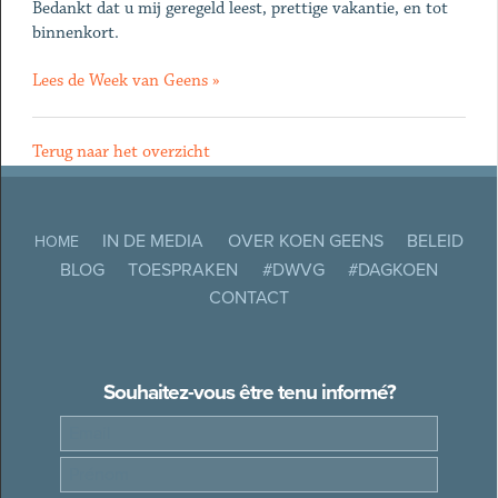
Bedankt dat u mij geregeld leest, prettige vakantie, en tot
binnenkort.
Lees de Week van Geens »
Terug naar het overzicht
IN DE MEDIA
OVER KOEN GEENS
BELEID
HOME
BLOG
TOESPRAKEN
#DWVG
#DAGKOEN
CONTACT
Souhaitez-vous être tenu informé?