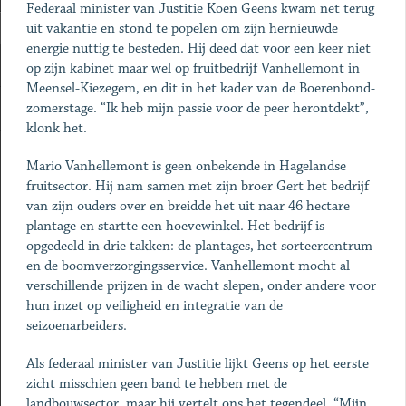
Federaal minister van Justitie Koen Geens kwam net terug
uit vakantie en stond te popelen om zijn hernieuwde
energie nuttig te besteden. Hij deed dat voor een keer niet
op zijn kabinet maar wel op fruitbedrijf Vanhellemont in
Meensel-Kiezegem, en dit in het kader van de Boerenbond-
zomerstage. “Ik heb mijn passie voor de peer herontdekt”,
klonk het.
Mario Vanhellemont is geen onbekende in Hagelandse
fruitsector. Hij nam samen met zijn broer Gert het bedrijf
van zijn ouders over en breidde het uit naar 46 hectare
plantage en startte een hoevewinkel. Het bedrijf is
opgedeeld in drie takken: de plantages, het sorteercentrum
en de boomverzorgingsservice. Vanhellemont mocht al
verschillende prijzen in de wacht slepen, onder andere voor
hun inzet op veiligheid en integratie van de
seizoenarbeiders.
Als federaal minister van Justitie lijkt Geens op het eerste
zicht misschien geen band te hebben met de
landbouwsector, maar hij vertelt ons het tegendeel. “Mijn