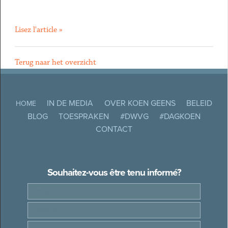
Lisez l'article »
Terug naar het overzicht
IN DE MEDIA
OVER KOEN GEENS
BELEID
HOME
BLOG
TOESPRAKEN
#DWVG
#DAGKOEN
CONTACT
Souhaitez-vous être tenu informé?