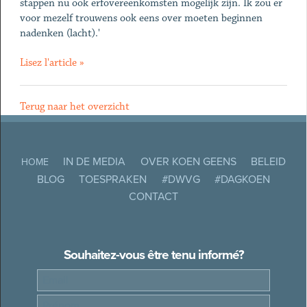
stappen nu ook erfovereenkomsten mogelijk zijn. Ik zou er
voor mezelf trouwens ook eens over moeten beginnen
nadenken (lacht).'
Lisez l'article »
Terug naar het overzicht
IN DE MEDIA
OVER KOEN GEENS
BELEID
HOME
BLOG
TOESPRAKEN
#DWVG
#DAGKOEN
CONTACT
Souhaitez-vous être tenu informé?