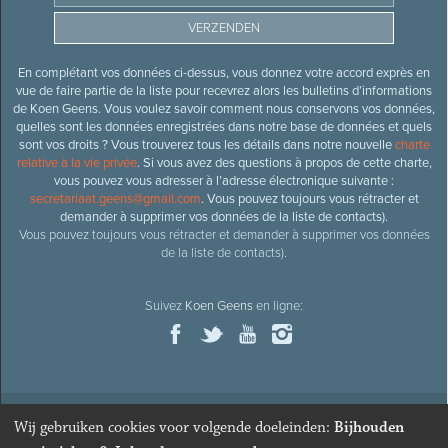
En complétant vos données ci-dessus, vous donnez votre accord exprès en
vue de faire partie de la liste pour recevrez alors les bulletins d’informations
de Koen Geens. Vous voulez savoir comment nous conservons vos données,
quelles sont les données enregistrées dans notre base de données et quels
sont vos droits ? Vous trouverez tous les détails dans notre nouvelle
charte
relative à la vie privée
. Si vous avez des questions à propos de cette charte,
vous pouvez vous adresser à l’adresse électronique suivante :
secretariaat.geens@gmail.com
. Vous pouvez toujours vous rétracter et
demander à supprimer vos données de la liste de contacts).
Vous pouvez toujours vous rétracter et demander à supprimer vos données
de la liste de contacts).
Suivez
Koen Geens
en ligne:
Wij gebruiken cookies voor volgende doeleinden:
Bijhouden
© 2026
Ancien ministre et député honoraire
Koen Geens
· Alle