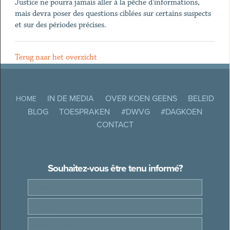
Justice ne pourra jamais aller à la pêche d'informations,
mais devra poser des questions ciblées sur certains suspects
et sur des périodes précises.
Terug naar het overzicht
IN DE MEDIA
OVER KOEN GEENS
BELEID
HOME
BLOG
TOESPRAKEN
#DWVG
#DAGKOEN
CONTACT
Souhaitez-vous être tenu informé?