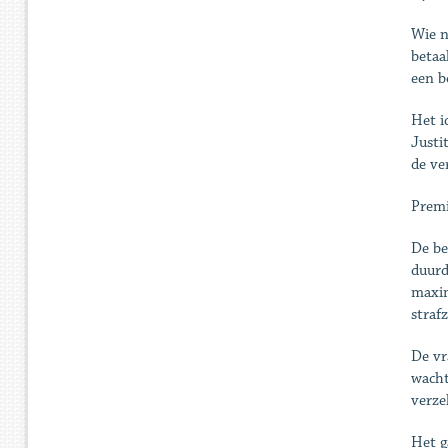
Wie n
betaa
een b
Het i
Justi
de ve
Premi
De be
duurd
maxim
straf
De vr
wacht
verze
Het g