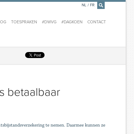
NL
/
FR
×
LOG
TOESPRAKEN
#DWVG
#DAGKOEN
CONTACT
s betaalbaar
htsbijstandsverzekering te nemen. Daarmee kunnen ze