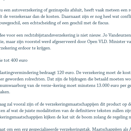
u een autoverzekering of gezinspolis afsluit, heeft vaak meteen een re
lt de verzekeraar dan de kosten. Daarnaast zijn er nog heel wat conf
ouwgeschil, een echtscheiding of een geschil met de fiscus.
dee voor een rechtsbijstandsverzekering is niet nieuw. Jo Vandeurzen
tie, maar zijn voorstel werd afgeserveerd door Open VLD. Minister va
rzekering erdoor te krijgen.
e tot 400 euro
lastingvermindering bedraagt 120 euro. De verzekering moet de kos
er geworden rolrechten. Dat zijn de bijdragen die betaald moeten wor
umwaarborg van de verze¬kering moet minstens 13.000 euro per gesch
zaken.
aag zal vooral zijn of de verzekeringsmaatschappijen dit product op d
en af wat de juiste modaliteiten van de definitieve teksten zullen zij
keringsmaatschappijen kijken de kat uit de boom zolang de regeling 
aat om een erg gespecialiseerde verzekeringstak. Maatschappijen als