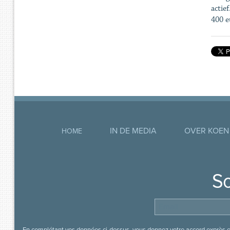
actie
400 eu
IN DE MEDIA
OVER KOEN
HOME
So
En complétant vos données ci-dessus, vous donnez votre accord exprès en