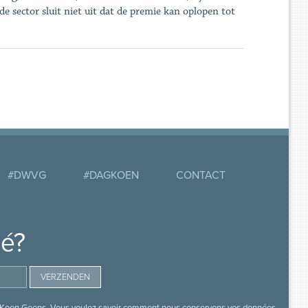
de sector sluit niet uit dat de premie kan oplopen tot
#DWVG
#DAGKOEN
CONTACT
mé?
s de Koen Geens. Vous voulez savoir comment nous conservons vos données,