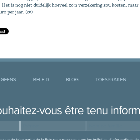
f. Het is nog niet duidelijk hoeveel zo'n verzekering zou kosten, maar 
ro per jaar. (cv)
 GEENS
BELEID
BLOG
TOESPRAKEN
uhaitez-vous être tenu infor
 vue de faire partie de la liste pour recevrez alors les bulletins d’information