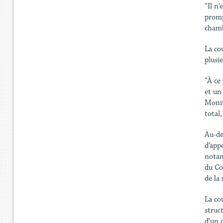
“Il n
promp
chamb
La co
plusie
“À ce
et un
Monit
total
Au-de
d’appe
notam
du Co
de la
La co
struc
d’un 