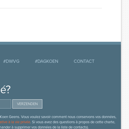
#DWVG
#DAGKOEN
CONTACT
mé?
s de Koen Geens. Vous voulez savoir comment nous conservons vos données,
ative à la vie privée
. Si vous avez des questions à propos de cette charte,
mander à supprimer vos données de la liste de contacts).