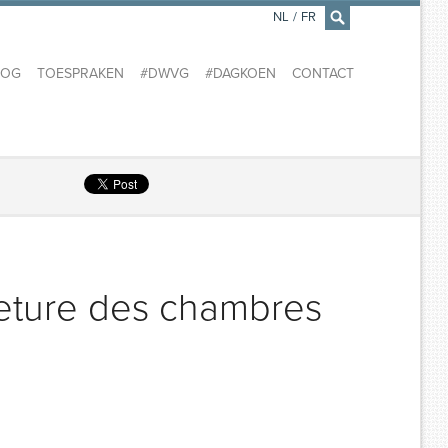
NL
/
FR
×
LOG
TOESPRAKEN
#DWVG
#DAGKOEN
CONTACT
meture des chambres