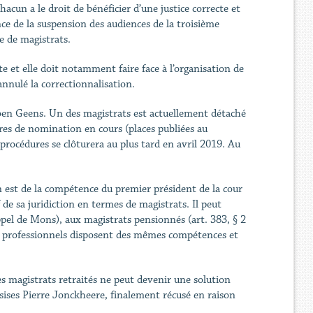
acun a le droit de bénéficier d’une justice correcte et
ce de la suspension des audiences de la troisième
e de magistrats.
e et elle doit notamment faire face à l’organisation de
 annulé la correctionnalisation.
oen Geens. Un des magistrats est actuellement détaché
dures de nomination en cours (places publiées au
 procédures se clôturera au plus tard en avril 2019. Au
ion est de la compétence du premier président de la cour
if de sa juridiction en termes de magistrats. Il peut
appel de Mons), aux magistrats pensionnés (art. 383, § 2
Ces professionnels disposent des mêmes compétences et
des magistrats retraités ne peut devenir une solution
assises Pierre Jonckheere, finalement récusé en raison