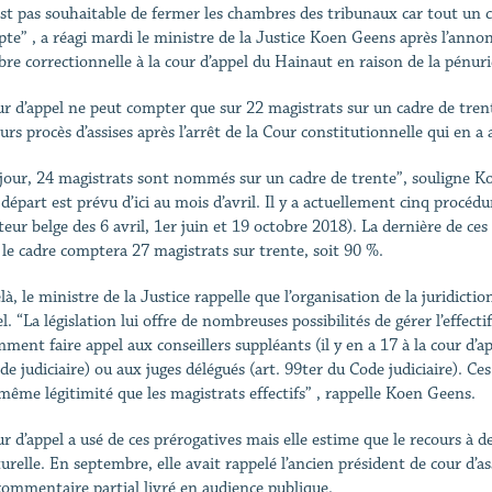
’est pas souhaitable de fermer les chambres des tribunaux car tout un ch
te” , a réagi mardi le ministre de la Justice Koen Geens après l’annon
re correctionnelle à la cour d’appel du Hainaut en raison de la pénuri
ur d’appel ne peut compter que sur 22 magistrats sur un cadre de trent
urs procès d’assises après l’arrêt de la Cour constitutionnelle qui en a
 jour, 24 magistrats sont nommés sur un cadre de trente”, souligne K
 départ est prévu d’ici au mois d’avril. Il y a actuellement cinq procé
eur belge des 6 avril, 1er juin et 19 octobre 2018). La dernière de ces
, le cadre comptera 27 magistrats sur trente, soit 90 %.
là, le ministre de la Justice rappelle que l’organisation de la juridict
l. “La législation lui offre de nombreuses possibilités de gérer l’effect
ment faire appel aux conseillers suppléants (il y en a 17 à la cour d’
de judiciaire) ou aux juges délégués (art. 99ter du Code judiciaire). 
 même légitimité que les magistrats effectifs” , rappelle Koen Geens.
ur d’appel a usé de ces prérogatives mais elle estime que le recours à 
turelle. En septembre, elle avait rappelé l’ancien président de cour d’
commentaire partial livré en audience publique.