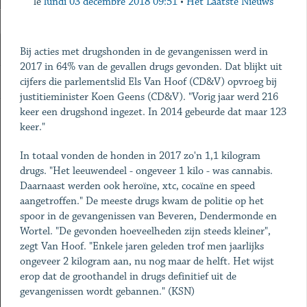
le
lundi 03 décembre 2018 09:51
•
Het Laatste Nieuws
Bij acties met drugshonden in de gevangenissen werd in
2017 in 64% van de gevallen drugs gevonden. Dat blijkt uit
cijfers die parlementslid Els Van Hoof (CD&V) opvroeg bij
justitieminister Koen Geens (CD&V). "Vorig jaar werd 216
keer een drugshond ingezet. In 2014 gebeurde dat maar 123
keer."
In totaal vonden de honden in 2017 zo'n 1,1 kilogram
drugs. "Het leeuwendeel - ongeveer 1 kilo - was cannabis.
Daarnaast werden ook heroïne, xtc, cocaïne en speed
aangetroffen." De meeste drugs kwam de politie op het
spoor in de gevangenissen van Beveren, Dendermonde en
Wortel. "De gevonden hoeveelheden zijn steeds kleiner",
zegt Van Hoof. "Enkele jaren geleden trof men jaarlijks
ongeveer 2 kilogram aan, nu nog maar de helft. Het wijst
erop dat de groothandel in drugs definitief uit de
gevangenissen wordt gebannen." (KSN)