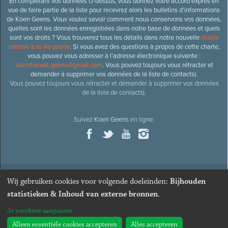
En complétant vos données ci-dessus, vous donnez votre accord exprès en
vue de faire partie de la liste pour recevrez alors les bulletins d’informations
de Koen Geens. Vous voulez savoir comment nous conservons vos données,
quelles sont les données enregistrées dans notre base de données et quels
sont vos droits ? Vous trouverez tous les détails dans notre nouvelle
charte
relative à la vie privée
. Si vous avez des questions à propos de cette charte,
vous pouvez vous adresser à l’adresse électronique suivante :
secretariaat.geens@gmail.com
. Vous pouvez toujours vous rétracter et
demander à supprimer vos données de la liste de contacts).
Vous pouvez toujours vous rétracter et demander à supprimer vos données
de la liste de contacts).
Suivez
Koen Geens
en ligne:
Wij gebruiken cookies voor volgende doeleinden:
Bijhouden
© 2026
Ancien ministre et député honoraire
Koen Geens
· Alle
statistieken & Inhoud van externe bronnen
.
rechten voorbehouden ·
Cookies wijzigen
Je voorkeur aanpassen
Webdesign & développement par Zenjoy de Louvain
. Powered by
Nimbu
.
Alleen essentiële cookies accepteren
Alles accepteren