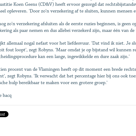
ustitie Koen Geens (CD&V) heeft ervoor gezorgd dat rechtsbijstandsv
eel opleveren. 'Door zo'n verzekering af te sluiten, kunnen mensen e
nog zo'n verzekering afsluiten als de eerste ruzies beginnen, is geen op
kering als paar nemen en dus allebei verzekerd zijn, maar één van de
ijkt allemaal nogal nefast voor het liefdesvuur. 'Dat vind ik niet. Je s
oit fout loopt', zegt Robyns. 'Maar omdat je op bijstand wil kunnen 
cheidingsprocedure kan een lange, ingewikkelde en dure zaak zijn.'
tien procent van de Vlamingen heeft op dit moment een brede rechtsbij
nt', zegt Robyns. 'Ik verwacht dat het percentage hier bij ons ook t
ische hulp bereikbaar te maken voor een grotere groep.'
e bacq