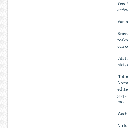
Voor h
andere
Van o
Bruss
toeko
een e
'Als 
niet,
'Tot 
Nocht
echts
gespa
moet 
Wacht
Nu ko