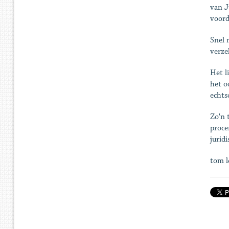
van J
voord
Snel 
verze
Het l
het o
echts
Zo'n 
proce
jurid
tom l