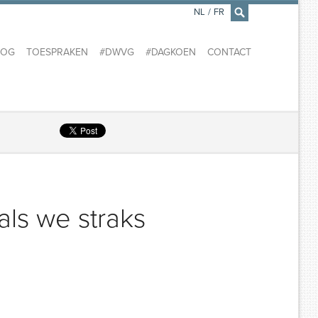
NL
/
FR
×
LOG
TOESPRAKEN
#DWVG
#DAGKOEN
CONTACT
als we straks