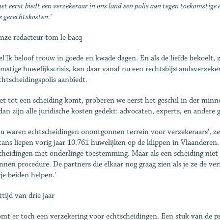
et eerst biedt een verzekeraar in ons land een polis aan tegen toekomstige
 gerechtskosten.'
nze redacteur tom le bacq
el'Ik beloof trouw in goede en kwade dagen. En als de liefde bekoelt, 
mstige huwelijkscrisis, kan daar vanaf nu een rechtsbijstandsverzekeri
chtscheidingspolis aanbiedt.
het tot een scheiding komt, proberen we eerst het geschil in der minne 
 dan zijn alle juridische kosten gedekt: advocaten, experts, en andere
nu waren echtscheidingen onontgonnen terrein voor verzekeraars', ze
ans liepen vorig jaar 10.761 huwelijken op de klippen in Vlaanderen.
cheidingen met onderlinge toestemming. Maar als een scheiding niet 
nnen procedure. De partners die elkaar nog graag zien als je ze de v
je beiden helpen.'
tijd van drie jaar
mt er toch een verzekering voor echtscheidingen. Een stuk van de pre