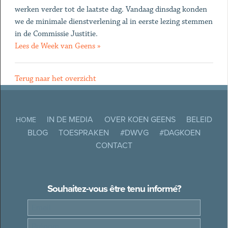
werken verder tot de laatste dag. Vandaag dinsdag konden
we de minimale dienstverlening al in eerste lezing stemmen
in de Commissie Justitie.
Lees de Week van Geens »
Terug naar het overzicht
IN DE MEDIA
OVER KOEN GEENS
BELEID
HOME
BLOG
TOESPRAKEN
#DWVG
#DAGKOEN
CONTACT
Souhaitez-vous être tenu informé?