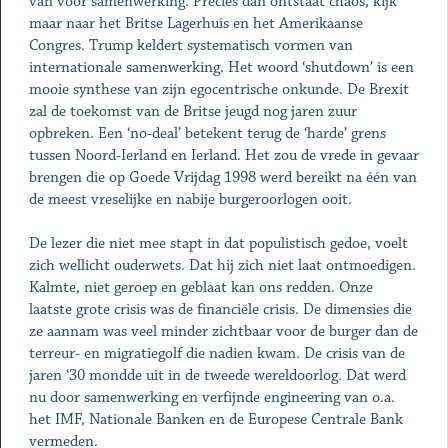
van voor samenwerking. Precies dan ontstaat chaos, kijk
maar naar het Britse Lagerhuis en het Amerikaanse
Congres. Trump keldert systematisch vormen van
internationale samenwerking. Het woord ‘shutdown’ is een
mooie synthese van zijn egocentrische onkunde. De Brexit
zal de toekomst van de Britse jeugd nog jaren zuur
opbreken. Een ‘no-deal’ betekent terug de ‘harde’ grens
tussen Noord-Ierland en Ierland. Het zou de vrede in gevaar
brengen die op Goede Vrijdag 1998 werd bereikt na één van
de meest vreselijke en nabije burgeroorlogen ooit.
De lezer die niet mee stapt in dat populistisch gedoe, voelt
zich wellicht ouderwets. Dat hij zich niet laat ontmoedigen.
Kalmte, niet geroep en geblaat kan ons redden. Onze
laatste grote crisis was de financiële crisis. De dimensies die
ze aannam was veel minder zichtbaar voor de burger dan de
terreur- en migratiegolf die nadien kwam. De crisis van de
jaren ‘30 mondde uit in de tweede wereldoorlog. Dat werd
nu door samenwerking en verfijnde engineering van o.a.
het IMF, Nationale Banken en de Europese Centrale Bank
vermeden.