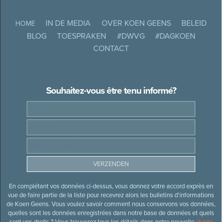
IN DE MEDIA
OVER KOEN GEENS
BELEID
HOME
BLOG
TOESPRAKEN
#DWVG
#DAGKOEN
CONTACT
Souhaitez-vous être tenu informé?
En complétant vos données ci-dessus, vous donnez votre accord exprès en
vue de faire partie de la liste pour recevrez alors les bulletins d’informations
de Koen Geens. Vous voulez savoir comment nous conservons vos données,
quelles sont les données enregistrées dans notre base de données et quels
sont vos droits ? Vous trouverez tous les détails dans notre nouvelle
charte