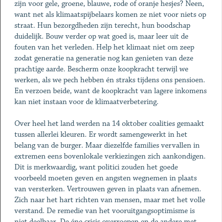
zijn voor gele, groene, blauwe, rode of oranje hesjes? Neen,
want net als klimaatspijbelaars komen ze niet voor niets op
straat. Hun bezorgdheden zijn terecht, hun boodschap
duidelijk. Bouw verder op wat goed is, maar leer uit de
fouten van het verleden. Help het klimaat niet om zeep
zodat generatie na generatie nog kan genieten van deze
prachtige aarde. Bescherm onze koopkracht terwijl we
werken, als we pech hebben én straks tijdens ons pensioen.
En verzoen beide, want de koopkracht van lagere inkomens
kan niet instaan voor de klimaatverbetering.
Over heel het land werden na 14 oktober coalities gemaakt
tussen allerlei kleuren. Er wordt samengewerkt in het
belang van de burger. Maar diezelfde families vervallen in
extremen eens bovenlokale verkiezingen zich aankondigen.
Dit is merkwaardig, want politici zouden het goede
voorbeeld moeten geven en angsten wegnemen in plaats
van versterken. Vertrouwen geven in plaats van afnemen.
Zich naar het hart richten van mensen, maar met het volle
verstand. De remedie van het vooruitgangsoptimisme is
niet deelbaar. De éne crisis overroepen en de andere met