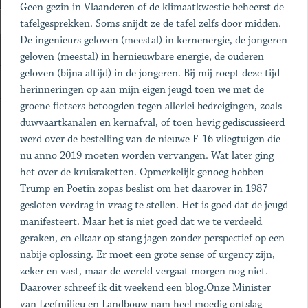
Geen gezin in Vlaanderen of de klimaatkwestie beheerst de
tafelgesprekken. Soms snijdt ze de tafel zelfs door midden.
De ingenieurs geloven (meestal) in kernenergie, de jongeren
geloven (meestal) in hernieuwbare energie, de ouderen
geloven (bijna altijd) in de jongeren. Bij mij roept deze tijd
herinneringen op aan mijn eigen jeugd toen we met de
groene fietsers betoogden tegen allerlei bedreigingen, zoals
duwvaartkanalen en kernafval, of toen hevig gediscussieerd
werd over de bestelling van de nieuwe F-16 vliegtuigen die
nu anno 2019 moeten worden vervangen. Wat later ging
het over de kruisraketten. Opmerkelijk genoeg hebben
Trump en Poetin zopas beslist om het daarover in 1987
gesloten verdrag in vraag te stellen. Het is goed dat de jeugd
manifesteert. Maar het is niet goed dat we te verdeeld
geraken, en elkaar op stang jagen zonder perspectief op een
nabije oplossing. Er moet een grote sense of urgency zijn,
zeker en vast, maar de wereld vergaat morgen nog niet.
Daarover schreef ik dit weekend een blog.Onze Minister
van Leefmilieu en Landbouw nam heel moedig ontslag