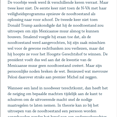
De voorbije week werd ik verschillende keren verrast. Maar
twee keer niet. De eerste keer niet toen de N-VA met haar
veiligheidsprogramma opnieuw de noodtoestand als
oplossing naar voor schoof. De tweede keer niet toen
Donald Trump aankondigde dat hij de noodtoestand zou
uitroepen om zijn Mexicaanse muur alsnog te kunnen
bouwen. Smalend voegde hij eraan toe dat, als de
noodtoestand werd aangevochten, hij zijn zaak misschien
wel voor de gewone rechtbanken zou verliezen, maar dat
hij hoopte ze voor het Hoogste Gerechtshof te winnen. De
president voelt dus wel aan dat de kwestie van de
Mexicaanse muur geen noodtoestand creëert. Maar zijn
persoonlijke noden breken de wet. Benieuwd wat mevrouw
Pelosi daarover straks aan premier Michel zal zeggen.
Wanneer een land in noodweer terechtkomt, dan heeft het
de neiging om bepaalde machten tijdelijk aan de kant te
schuiven om de uitvoerende macht snel de nodige
maatregelen te laten nemen. In theorie kan zo bij het
uitroepen van de noodtoestand een persoon worden
aangehouden zonder het bevel van een onderzoeksrechter.