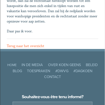
wordt, dan zal de rechtsstaat herdoopt worden tot een
luxepositie die men zich enkel in tijden van rust en
vakantie kan veroorloven. Dan zal hij de redplank worden
voor wanhopige presidenten en de rechtsstaat zonder meer
opnieuw voor aap zetten.
Daar pas ik voor.
Terug naar het overzicht
IN DE MEDIA
OVER KOEN GEENS
BELEID
HOME
BLOG
TOESPRAKEN
#DWVG
#DAGKOEN
CONTACT
Souhaitez-vous être tenu informé?