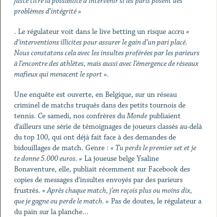
juste titre la possibilité d’intervenir si les paris posent des
problèmes d’intégrité »
. Le régulateur voit dans le live betting un risque accru
«
d’interventions illicites pour assurer le gain d’un pari placé.
Nous constatons cela avec les insultes proférées par les parieurs
à l’encontre des athlètes, mais aussi avec l’émergence de réseaux
mafieux qui menacent le sport ».
Une enquête est ouverte, en Belgique, sur un réseau
criminel de matchs truqués dans des petits tournois de
tennis. Ce samedi, nos confrères du
Monde
publiaient
d’ailleurs une série de témoignages de joueurs classés au-delà
du top 100, qui ont déjà fait face à des demandes de
bidouillages de match. Genre :
« Tu perds le premier set et je
te donne 5.000 euros. »
La joueuse belge Ysaline
Bonaventure, elle, publiait récemment sur Facebook des
copies de messages d’insultes envoyés par des parieurs
frustrés.
« Après chaque match, j’en reçois plus ou moins dix,
que je gagne ou perde le match. »
Pas de doutes, le régulateur a
du pain sur la planche…