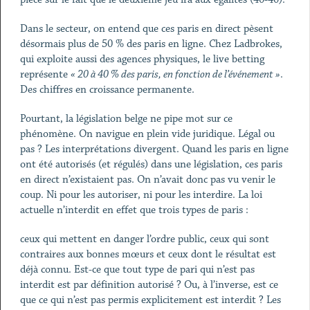
Dans le secteur, on entend que ces paris en direct pèsent
désormais plus de 50 % des paris en ligne. Chez Ladbrokes,
qui exploite aussi des agences physiques, le live betting
représente
« 20 à 40 % des paris, en fonction de l’événement »
.
Des chiffres en croissance permanente.
Pourtant, la législation belge ne pipe mot sur ce
phénomène. On navigue en plein vide juridique. Légal ou
pas ? Les interprétations divergent. Quand les paris en ligne
ont été autorisés (et régulés) dans une législation, ces paris
en direct n’existaient pas. On n’avait donc pas vu venir le
coup. Ni pour les autoriser, ni pour les interdire. La loi
actuelle n’interdit en effet que trois types de paris :
ceux qui mettent en danger l’ordre public, ceux qui sont
contraires aux bonnes mœurs et ceux dont le résultat est
déjà connu. Est-ce que tout type de pari qui n’est pas
interdit est par définition autorisé ? Ou, à l’inverse, est ce
que ce qui n’est pas permis explicitement est interdit ? Les