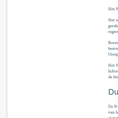
Het W
Het w
gerak
reger
Boven
bestu
Oorsp
Het N
licht
de fi
Du
De N-
van h