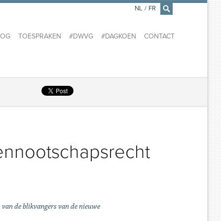
NL
/
FR
×
LOG
TOESPRAKEN
#DWVG
#DAGKOEN
CONTACT
vennootschapsrecht
 van de blikvangers van de nieuwe