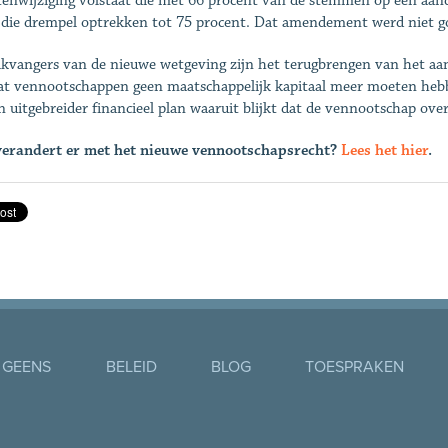
tenwijziging volstaat die met 66 procent van de stemmen op een aa
 die drempel optrekken tot 75 procent. Dat amendement werd niet g
ikvangers van de nieuwe wetgeving zijn het terugbrengen van het a
dat vennootschappen geen maatschappelijk kapitaal meer moeten hebb
n uitgebreider financieel plan waaruit blijkt dat de vennootschap ov
erandert er met het nieuwe vennootschapsrecht?
Lees het hier
.
 GEENS
BELEID
BLOG
TOESPRAKEN