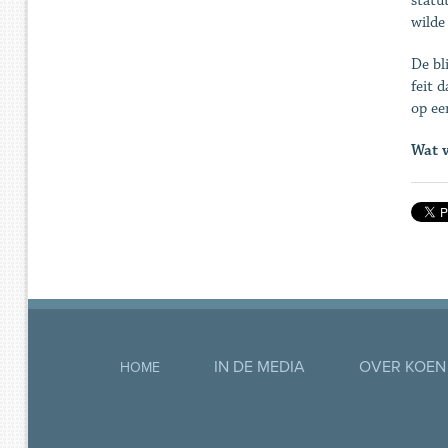
statu
wilde
De bl
feit 
op ee
Wat v
IN DE MEDIA
OVER KOEN
HOME