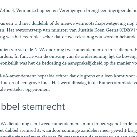
etboek Vennootschappen en Verenigingen brengt een ingrijpende he
as een tijd niet duidelijk of de nieuwe vennootschapswetgeving nog t
en. Het wetsontwerp van minister van Justitie Koen Geens (CD&V) wa
ing was het even niet zeker dat de wettekst nog zou worden behande
dien verraste de N-VA door nog twee amendementen in te dienen. H
urders. In functie van de omvang van de onderneming ligt de boveng
ronkelijk was het de bedoeling de aansprakelijkheid op die manier vo
-VA-amendement bepaalde echter dat die grens er alleen komt voor ee
e fouten of een grove fout. Het werd dinsdag in de Kamercommissie 
nale wettekst opgenomen.
bbel stemrecht
VA diende nog een tweede amendement in om in beursgenoteerde bed
et dubbel stemrecht, waardoor sommige aandelen meer gewicht krijg