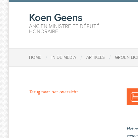
Koen Geens
ANCIEN MINISTRE ET DÉPUTÉ
HONORAIRE
/
/
/
HOME
IN DE MEDIA
ARTIKELS
GROEN LI
Terug naar het overzicht
Het a
venno