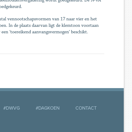
ndeelhoudersvergadering wordt goedgekeurd. De N-VA
oedgekeurd.
antal vennootschapsvormen van 17 naar vier en het
en. In de plaats daarvan ligt de klemtoon voortaan
er een ‘toereikend aanvangsvermogen’ beschikt.
#DWVG
#DAGKOEN
CONTACT