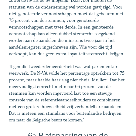
zowel de nv als de bv mogelijk. Daarvoor moeten de
statuten van de onderneming wel worden gewijzigd. Voor
niet-genoteerde vennootschappen moet dat gebeuren met
75 procent van de stemmen, voor genoteerde
vennootschappen met twee derde. In een genoteerde
vennootschap kan alleen dubbel stemrecht toegekend
worden aan de aandelen die minstens twee jaar in het
aandelenregister ingeschreven zijn. Wie voor die tijd
verkoopt, kan dus geen extra 'loyauteitsstemrecht' krijgen.
Tegen die tweederdemeerderheid was wat parlementair
weerwerk. De N-VA wilde het percentage optrekken tot 75
procent, maar haalde haar slag niet thuis. Mulliez: 'Dat het
meervoudig stemrecht met maar 66 procent van de
stemmen kan worden ingevoerd laat toe een stevige
controle van de referentieaandeelhouders te combineren
met een grotere hoeveelheid vrij verhandelbare aandelen.
Dat is meteen een stimulans voor buitenlandse bedrijven
om naar de Belgische beurs te komen.'
6> Plafonnering van de