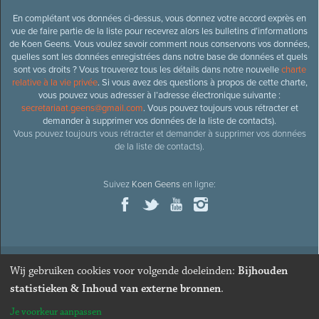
En complétant vos données ci-dessus, vous donnez votre accord exprès en
vue de faire partie de la liste pour recevrez alors les bulletins d’informations
de Koen Geens. Vous voulez savoir comment nous conservons vos données,
quelles sont les données enregistrées dans notre base de données et quels
sont vos droits ? Vous trouverez tous les détails dans notre nouvelle
charte
relative à la vie privée
. Si vous avez des questions à propos de cette charte,
vous pouvez vous adresser à l’adresse électronique suivante :
secretariaat.geens@gmail.com
. Vous pouvez toujours vous rétracter et
demander à supprimer vos données de la liste de contacts).
Vous pouvez toujours vous rétracter et demander à supprimer vos données
de la liste de contacts).
Suivez
Koen Geens
en ligne:
Wij gebruiken cookies voor volgende doeleinden:
Bijhouden
© 2026
Ancien ministre et député honoraire
Koen Geens
· Alle
statistieken & Inhoud van externe bronnen
.
rechten voorbehouden ·
Cookies wijzigen
Je voorkeur aanpassen
Webdesign & développement par Zenjoy de Louvain
. Powered by
Nimbu
.