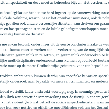
iteit en specialiteit en deze moeten behouden blijven. Het beschermt o
ns deze legislatuur hebben we hard ingezet op de samenwerking tussen
e lokale taskforce, waarin, naast het openbaar ministerie, ook de pol
ge gevallen ook andere bestuurlijke diensten, aanschuiven om gezame
ers en haatpropagandisten en de lokale geloofsgemeenschappen moet g
uromslag binnen de diensten.
n me ervan bewust, onder meer uit de eerste conclusies inzake de we
 de toekomst moeten werken aan de verbetering van de mogelijkhede
iediensten gezamenlijk in te zetten, en gezamenlijk onderzoeken te l
lijke multidisciplinaire onderzoeksteams kunnen bijvoorbeeld bestaan ui
eatie moet op de meest flexibele wijze gebeuren, voor een bepaald 
trokken ambtenaren kunnen daarbij hun specifieke kennis en specialis
htelijk onderzoek naar bepaalde vormen van criminaliteit en meteen
lobaal wettelijk kader ontbreekt voorlopig nog. In sommige gevallen 
den (bvb wat betreft de samenwerking met de fiscus), in andere geva
ijk niet evident (bvb wat betreft de sociale inspectiediensten, waa
oor hun zeer nuttige en efficiënte mogelijkheden volgens het Sociaa