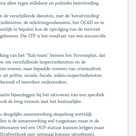
ns allen tegen willekeur en politieke beïnvloeding.
 de verschillende diensten, met de ‘heruitvinding’
itiediensten, de inlichtingendiensten, het OCAD en in
nlijk te bepalen hoe de opvolging van de terrorist
ebeuren. Die LTF is het resultaat van een succesvolle
rking van het “Kali-team” binnen het Stroomplan, dat
n om verschillende inspectiediensten en de
aten voeren, naar bepaalde vormen van criminaliteit.
t politie, sociale, fiscale, milieu-inspectiediensten.
onderzoek of meerdere onderzoeken.
atie bijeenleggen bij het uitvoeren van een specifiek
 ook de brug vormen met het bestuurlijke.
is dergelijke samenwerking simpelweg wettelijk
llen is de samenwerking wel toegestaan maar in de
r ambtenaren wel een OGP-statuut kunnen krijgen maar
l Strafwetboek niet optimaal kunnen uitoefenen).