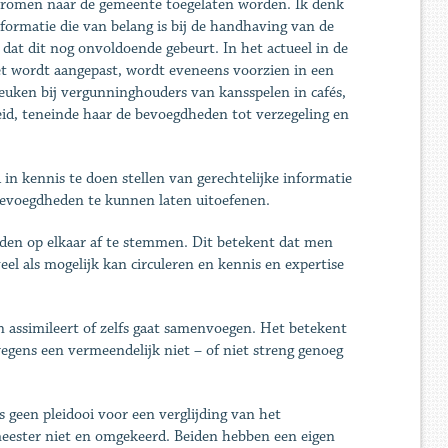
stromen naar de gemeente toegelaten worden. Ik denk
nformatie die van belang is bij de handhaving van de
dat dit nog onvoldoende gebeurt. In het actueel in de
t wordt aangepast, wordt eveneens voorzien in een
reuken bij vergunninghouders van kansspelen in cafés,
id, teneinde haar de bevoegdheden tot verzegeling en
 in kennis te doen stellen van gerechtelijke informatie
 bevoegdheden te kunnen laten uitoefenen.
den op elkaar af te stemmen. Dit betekent dat men
eel als mogelijk kan circuleren en kennis en expertise
assimileert of zelfs gaat samenvoegen. Het betekent
wegens een vermeendelijk niet – of niet streng genoeg
geen pleidooi voor een verglijding van het
gemeester niet en omgekeerd. Beiden hebben een eigen