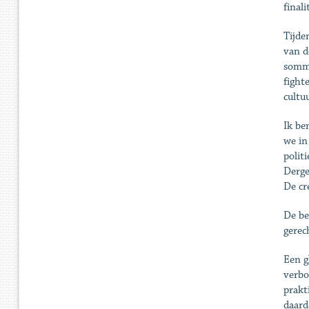
final
Tijde
van d
sommi
fight
cultu
Ik be
we in
polit
Derge
De cr
De be
gerec
Een g
verbo
prakt
daard