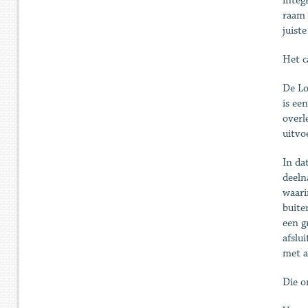
integ
raam 
juist
Het c
De Lo
is ee
overl
uitvo
In da
deeln
waari
buite
een g
afslu
met a
Die o