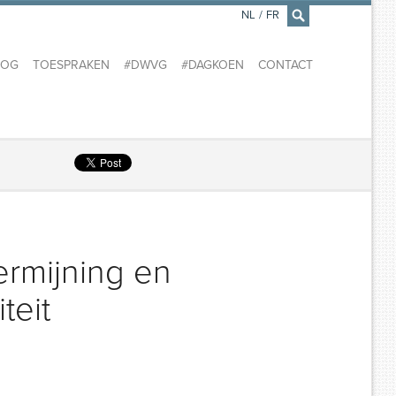
NL
/
FR
×
LOG
TOESPRAKEN
#DWVG
#DAGKOEN
CONTACT
rmijning en
teit