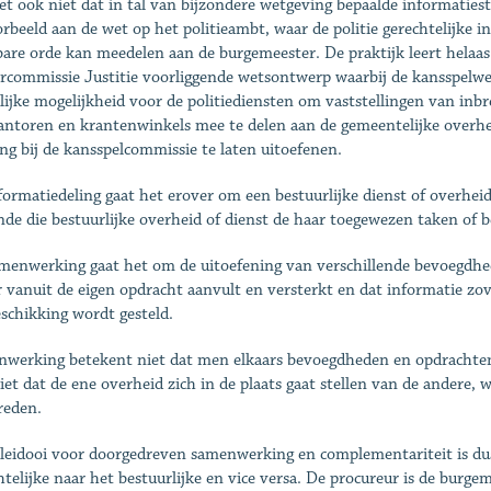
et ook niet dat in tal van bijzondere wetgeving bepaalde informatie
orbeeld aan de wet op het politieambt, waar de politie gerechtelijke i
are orde kan meedelen aan de burgemeester. De praktijk leert helaas 
commissie Justitie voorliggende wetsontwerp waarbij de kansspelwe
lijke mogelijkheid voor de politiediensten om vaststellingen van inb
ntoren en krantenwinkels mee te delen aan de gemeentelijke overhe
ing bij de kansspelcommissie te laten uitoefenen.
nformatiedeling gaat het erover om een bestuurlijke dienst of overheid
nde die bestuurlijke overheid of dienst de haar toegewezen taken of
amenwerking gaat het om de uitoefening van verschillende bevoegdhe
r vanuit de eigen opdracht aanvult en versterkt en dat informatie zov
eschikking wordt gesteld.
werking betekent niet dat men elkaars bevoegdheden en opdrachten 
iet dat de ene overheid zich in de plaats gaat stellen van de andere, 
reden.
leidooi voor doorgedreven samenwerking en complementariteit is dus 
htelijke naar het bestuurlijke en vice versa. De procureur is de bur