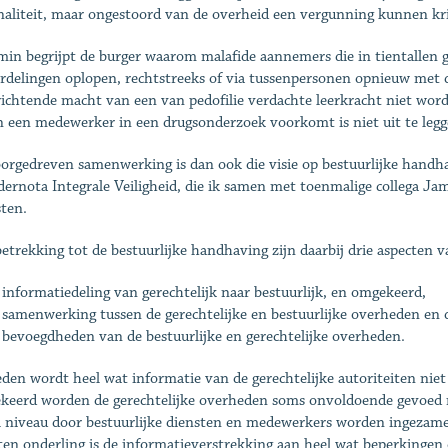
naliteit, maar ongestoord van de overheid een vergunning kunnen kri
in begrijpt de burger waarom malafide aannemers die in tientallen g
rdelingen oplopen, rechtstreeks of via tussenpersonen opnieuw met 
richtende macht van een van pedofilie verdachte leerkracht niet word
n een medewerker in een drugsonderzoek voorkomt is niet uit te legg
orgedreven samenwerking is dan ook die visie op bestuurlijke handh
dernota Integrale Veiligheid, die ik samen met toenmalige collega
ten.
etrekking tot de bestuurlijke handhaving zijn daarbij drie aspecten v
informatiedeling van gerechtelijk naar bestuurlijk, en omgekeerd,
 samenwerking tussen de gerechtelijke en bestuurlijke overheden en 
 bevoegdheden van de bestuurlijke en gerechtelijke overheden.
den wordt heel wat informatie van de gerechtelijke autoriteiten niet
eerd worden de gerechtelijke overheden soms onvoldoende gevoed me
l niveau door bestuurlijke diensten en medewerkers worden ingezame
ten onderling is de informatieverstrekking aan heel wat beperkinge