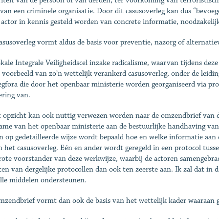
riteit van de persoon of van derden, ter voorkoming van terroristisch
van een criminele organisatie. Door dit casusoverleg kan dus “bevoe
e actor in kennis gesteld worden van concrete informatie, noodzakeli
asusoverleg vormt aldus de basis voor preventie, nazorg of alternatie
kale Integrale Veiligheidscel inzake radicalisme, waarvan tijdens deze
n voorbeeld van zo’n wettelijk verankerd casusoverleg, onder de leid
egfora die door het openbaar ministerie worden georganiseerd via prot
ering van.
t opzicht kan ook nuttig verwezen worden naar de omzendbrief van 
ame van het openbaar ministerie aan de bestuurlijke handhaving van
n op gedetailleerde wijze wordt bepaald hoe en welke informatie aa
n het casusoverleg. Eén en ander wordt geregeld in een protocol tuss
rote voorstander van deze werkwijze, waarbij de actoren samengebr
iten van dergelijke protocollen dan ook ten zeerste aan. Ik zal dat i
lle middelen ondersteunen.
mzendbrief vormt dan ook de basis van het wettelijk kader waaraan g