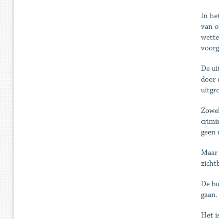
In he
van o
wette
voorg
De ui
door 
uitgr
Zowel
crimi
geen 
Maar 
zicht
De bu
gaan.
Het i