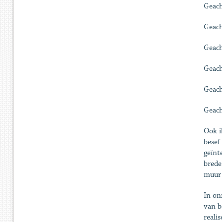
Geach
Geach
Geach
Geach
Geach
Geach
Ook i
besef
geïnt
brede
muur 
In on
van b
reali