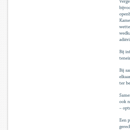
Verge
bijvo
openb
Kamer
wette
wedka
adiër
Bij i
tenei
Bij s
elkaa
ter b
Samen
ook n
– opt
Een p
gerec