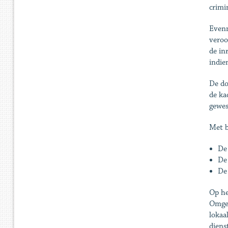
crimi
Evenm
veroo
de in
indie
De do
de ka
gewes
Met b
De 
De
De
Op he
Omgek
lokaa
diens