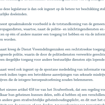
ns deze legislatuur is dan ook ingezet op de betere ter beschikking ste
urlijke doeleinden.
eest spraakmakende voorbeeld is de totstandkoming van de gemeensc
ropagandisten, waartoe, naast de politie- en inlichtingendiensten en d
ten op één of andere manier een toegang tot hebben en via de inform
en worden.
aast kreeg de Dienst Vreemdelingenzaken een rechtstreekse toegan
egreerde politie, waarin de door de politiediensten verwerkte gerec
een dergelijke toegang voor andere bestuurlijke diensten zijn lopende
aast werd ook ingezet op de spontane mededeling van informatie van
werk indien tegen een betrokkene aanwijzingen van seksuele misdrijv
ijven die de integere beroepsuitoefening zouden belemmeren.
het nieuwe artikel 458 ter van het Strafwetboek, dat een regeling vo
lkaar hun geheimen kunnen delen, zelfs al hebben zij een verschille
n andere geen strafrechtelijke geheimhoudingsplicht, en dit met het 