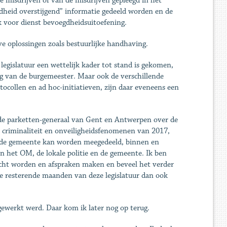
e misdrijven of van de misdrijven gepleegd in het
gdheid overstijgend” informatie gedeeld worden en de
jk voor dienst bevoegdheidsuitoefening.
ve oplossingen zoals bestuurlijke handhaving.
 legislatuur een wettelijk kader tot stand is gekomen,
ing van de burgemeester. Maar ook de verschillende
ocollen en ad hoc-initiatieven, zijn daar eveneens een
de parketten-generaal van Gent en Antwerpen over de
 criminaliteit en onveiligheidsfenomenen van 2017,
n de gemeente kan worden meegedeeld, binnen en
en het OM, de lokale politie en de gemeente. Ik ben
acht worden en afspraken maken en beveel het verder
n de resterende maanden van deze legislatuur dan ook
ewerkt werd. Daar kom ik later nog op terug.