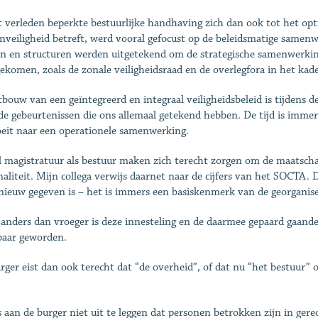
t verleden beperkte bestuurlijke handhaving zich dan ook tot het op
nveiligheid betreft, werd vooral gefocust op de beleidsmatige samenw
n en structuren werden uitgetekend om de strategische samenwerking 
ekomen, zoals de zonale veiligheidsraad en de overlegfora in het kade
tbouw van een geïntegreerd en integraal veiligheidsbeleid is tijdens de
de gebeurtenissen die ons allemaal getekend hebben. De tijd is immer
oeit naar een operationele samenwerking.
 magistratuur als bestuur maken zich terecht zorgen om de maatschap
naliteit. Mijn collega verwijs daarnet naar de cijfers van het SOCTA. D
nieuw gegeven is – het is immers een basiskenmerk van de georganisee
anders dan vroeger is deze innesteling en de daarmee gepaard gaan
baar geworden.
rger eist dan ook terecht dat “de overheid”, of dat nu “het bestuur” o
s aan de burger niet uit te leggen dat personen betrokken zijn in gere