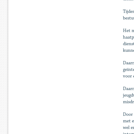
Tijde
bestu
Het m
haatp
diens
kunn
Daarn
geïnt
voor 
Daarn
jeugd
misdr
Door 
met e
wel e