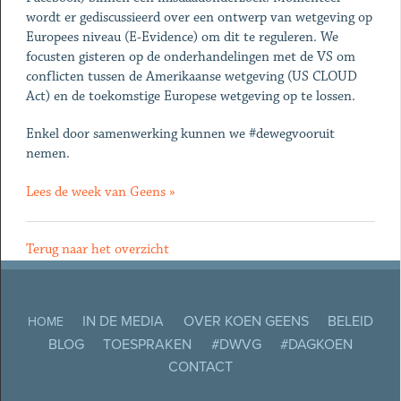
wordt er gediscussieerd over een ontwerp van wetgeving op
Europees niveau (E-Evidence) om dit te reguleren. We
focusten gisteren op de onderhandelingen met de VS om
conflicten tussen de Amerikaanse wetgeving (US CLOUD
Act) en de toekomstige Europese wetgeving op te lossen.
Enkel door samenwerking kunnen we #dewegvooruit
nemen.
Lees de week van Geens »
Terug naar het overzicht
IN DE MEDIA
OVER KOEN GEENS
BELEID
HOME
BLOG
TOESPRAKEN
#DWVG
#DAGKOEN
CONTACT