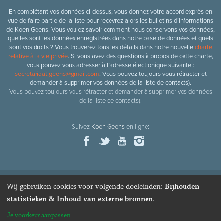
En complétant vos données ci-dessus, vous donnez votre accord exprès en
vue de faire partie de la liste pour recevrez alors les bulletins d’informations
de Koen Geens. Vous voulez savoir comment nous conservons vos données,
quelles sont les données enregistrées dans notre base de données et quels
sont vos droits ? Vous trouverez tous les détails dans notre nouvelle
charte
relative à la vie privée
. Si vous avez des questions à propos de cette charte,
vous pouvez vous adresser à l’adresse électronique suivante :
secretariaat.geens@gmail.com
. Vous pouvez toujours vous rétracter et
demander à supprimer vos données de la liste de contacts).
Vous pouvez toujours vous rétracter et demander à supprimer vos données
de la liste de contacts).
Suivez
Koen Geens
en ligne:
Wij gebruiken cookies voor volgende doeleinden:
Bijhouden
© 2026
Ancien ministre et député honoraire
Koen Geens
· Alle
statistieken & Inhoud van externe bronnen
.
rechten voorbehouden ·
Cookies wijzigen
Je voorkeur aanpassen
Webdesign & développement par Zenjoy de Louvain
. Powered by
Nimbu
.