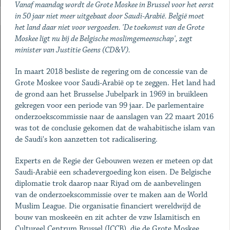
Vanaf maandag wordt de Grote Moskee in Brussel voor het eerst
in 50 jaar niet meer uitgebaat door Saudi-Arabië. België moet
het land daar niet voor vergoeden. 'De toekomst van de Grote
Moskee ligt nu bij de Belgische moslimgemeenschap', zegt
minister van Justitie Geens (CD&V).
In maart 2018 besliste de regering om de concessie van de
Grote Moskee voor Saudi-Arabië op te zeggen. Het land had
de grond aan het Brusselse Jubelpark in 1969 in bruikleen
gekregen voor een periode van 99 jaar. De parlementaire
onderzoekscommissie naar de aanslagen van 22 maart 2016
was tot de conclusie gekomen dat de wahabitische islam van
de Saudi's kon aanzetten tot radicalisering.
Experts en de Regie der Gebouwen wezen er meteen op dat
Saudi-Arabië een schadevergoeding kon eisen. De Belgische
diplomatie trok daarop naar Riyad om de aanbevelingen
van de onderzoekscommissie over te maken aan de World
Muslim League. Die organisatie financiert wereldwijd de
bouw van moskeeën en zit achter de vzw Islamitisch en
Cultureel Centrum Brussel (ICCB), die de Grote Moskee