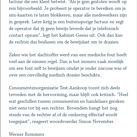
factuur die een klant betwist. “Als je gsm gestolen wordt op
reis bijvoorbeeld. Je probeert je ­operator te bereiken om je
sim-kaarten te laten blokkeren, maar alle medewerkers zijn
in gesprek. Later krijg je een buitensporige factuur en zegt
de operator dat jij geen bewijs leverde dat je telefonisch
contact opnam”, legt het kabinet-Geens uit. Ook dan kan
de rechter dus beslissen om de bewijslast om te draaien.
Zeker wie het slachtoffer werd van een medische fout heeft
veel aan de nieuwe regel. Dan is het immers vaak moeilijk
om een fout zelf te bewijzen omdat je onder narcose was of
over een onvolledig medisch dossier ­beschikte.
Consumentenorganisatie Test-Aankoop toont zich deels
tevreden met de hervorming, maar blijft ook kritisch. “Heel
wat geschillen tussen consumenten en handelaars geraken
niet eens tot bij een rechter. Bovendien hangt het nog
steeds van de rechter af of de omkering effectief wordt
toegepast”, reageert woordvoerder Simon November.
Werner Rommers