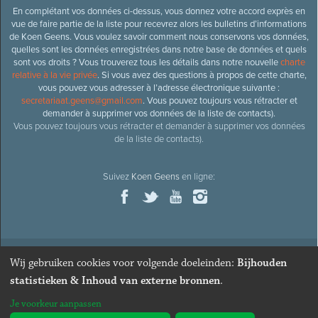
En complétant vos données ci-dessus, vous donnez votre accord exprès en
vue de faire partie de la liste pour recevrez alors les bulletins d’informations
de Koen Geens. Vous voulez savoir comment nous conservons vos données,
quelles sont les données enregistrées dans notre base de données et quels
sont vos droits ? Vous trouverez tous les détails dans notre nouvelle
charte
relative à la vie privée
. Si vous avez des questions à propos de cette charte,
vous pouvez vous adresser à l’adresse électronique suivante :
secretariaat.geens@gmail.com
. Vous pouvez toujours vous rétracter et
demander à supprimer vos données de la liste de contacts).
Vous pouvez toujours vous rétracter et demander à supprimer vos données
de la liste de contacts).
Suivez
Koen Geens
en ligne:
Wij gebruiken cookies voor volgende doeleinden:
Bijhouden
© 2026
Ancien ministre et député honoraire
Koen Geens
· Alle
statistieken & Inhoud van externe bronnen
.
rechten voorbehouden ·
Cookies wijzigen
Je voorkeur aanpassen
Webdesign & développement par Zenjoy de Louvain
. Powered by
Nimbu
.