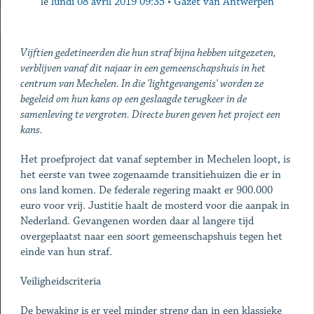
le
lundi 08 avril 2019 09:35
•
Gazet van Antwerpen
Vijftien gedetineerden die hun straf bijna hebben uitgezeten,
verblijven vanaf dit najaar in een gemeenschapshuis in het
centrum van Mechelen. In die 'light­gevangenis' worden ze
begeleid om hun kans op een geslaagde terugkeer in de
samenleving te vergroten. Directe buren geven het project een
kans.
Het proefproject dat vanaf september in Mechelen loopt, is
het eerste van twee zogenaamde transitiehuizen die er in
ons land komen. De federale regering maakt er 900.000
euro voor vrij. Justitie haalt de mosterd voor die aanpak in
Nederland. Gevangenen worden daar al langere tijd
overgeplaatst naar een soort gemeenschapshuis tegen het
einde van hun straf.
Veiligheidscriteria
De bewaking is er veel minder streng dan in een klassieke