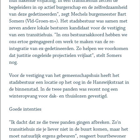
hun nakende vrijlating. In een transitiehuis zetten de
begeleiders in op actief burgerschap en de zelfredzaamheid
van deze gedetineerden”, zegt Mechels burgemeester Bart
Somers (Vld-Groen-m+). Het stadsbestuur was samen met
zeven andere lokale besturen kandidaat voor de vestiging
van een transitiehuis. “In ons bestuursakkoord hebben we
ons ertoe geëngageerd om werk te maken van de re-
integratie van ex-gedetineerden. Zo helpen we voorkomen
dat justitie ongeleide projectielen vrijlaat”, stelt Somers
nog.
Voor de vestiging van het gemeenschapshuis heeft het
stadsbestuur een locatie op het oog in de Hanswijkstraat in
de binnenstad. In de twee panden was recent nog een
winteropvang voor dak- en thuislozen gevestigd.
Goede intenties
“Ik dacht dat ze die twee panden gingen afbreken. Zo'n
transitiehuis zie je liever niet in de buurt komen, maar het
moet natuurlijk ergens gebeuren”, reageert buurtbewoner