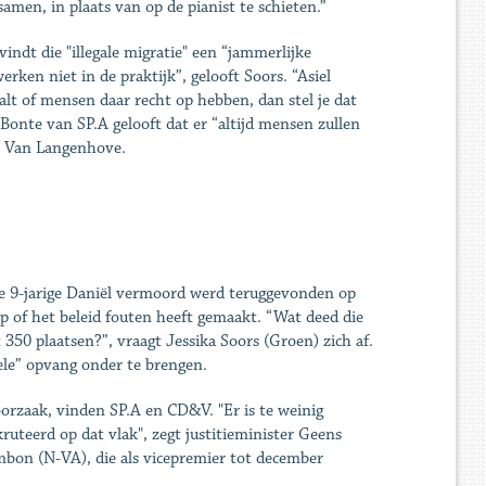
men, in plaats van op de pianist te schieten.”
ndt die "illegale migratie" een “jammerlijke
ken niet in de praktijk”, gelooft Soors. “Asiel
alt of mensen daar recht op hebben, dan stel je dat
Bonte van SP.A gelooft dat er “altijd mensen zullen
en Van Langenhove.
de 9-jarige Daniël vermoord werd teruggevonden op
p of het beleid fouten heeft gemaakt. “Wat deed die
50 plaatsen?”, vraagt Jessika Soors (Groen) zich af.
ele” opvang onder te brengen.
orzaak, vinden SP.A en CD&V. "Er is te weinig
kruteerd op dat vlak", zegt justitieminister Geens
mbon (N-VA), die als vicepremier tot december