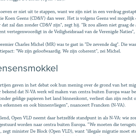
oeven er niet uit te stappen, want we zijn niet in een verdrag gestap
tie Koen Geens (CD&V) dan weer. Het is volgens Geens wel mogelijk 
 dat zal dan zonder CD&V zijn", zegt hij. "Ik zou alleen niet graag de
t vertegenwoordigt in de Veiligheidsraad van de Verenigde Naties", 
remier Charles Michel (MR) was te gast in "De zevende dag". Die was
tiepact: "We zijn geloofwaardig. We zijn coherent", zei Michel.
nsensmokkel
rtijen gaven in het debat ook hun mening over de grond van het migra
r bekend dat N-VA werk wil maken van centra buiten Europa waar bepa
onder geldige papieren het land binnenkomt, verliest dan zijn recht 
en erkennen en ook binnenvliegen”, nuanceert Francken (N-VA).
lend, Open VLD neemt daar hetzelfde standpunt in als N-VA: wie z
gestuurd worden naar centra buiten Europa. “We moeten die terugstu
, zegt minister De Block (Open VLD), want "illegale migratie moet st