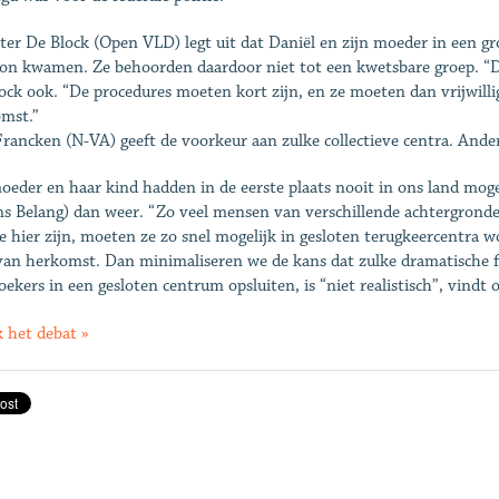
ter De Block (Open VLD) legt uit dat Daniël en zijn moeder in een g
on kwamen. Ze behoorden daardoor niet tot een kwetsbare groep. “Die
ock ook. “De procedures moeten kort zijn, en ze moeten dan vrijwill
omst.”
rancken (N-VA) geeft de voorkeur aan zulke collectieve centra. Anders 
oeder en haar kind hadden in de eerste plaats nooit in ons land moge
s Belang) dan weer. “Zo veel mensen van verschillende achtergronden, 
ze hier zijn, moeten ze zo snel mogelijk in gesloten terugkeercentra 
van herkomst. Dan minimaliseren we de kans dat zulke dramatische f
zoekers in een gesloten centrum opsluiten, is “niet realistisch”, vind
k het debat »