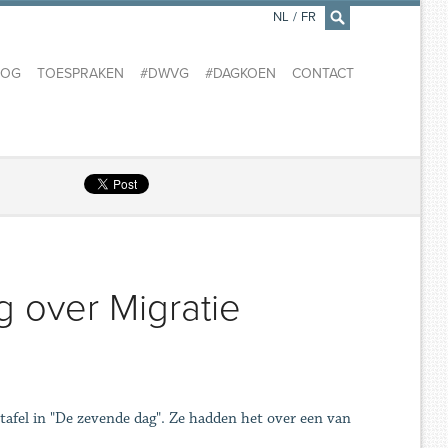
NL
/
FR
×
LOG
TOESPRAKEN
#DWVG
#DAGKOEN
CONTACT
 over Migratie
tafel in "De zevende dag". Ze hadden het over een van