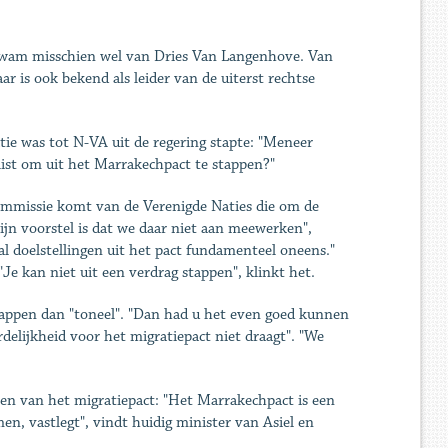
kwam misschien wel van Dries Van Langenhove. Van
 is ook bekend als leider van de uiterst rechtse
atie was tot N-VA uit de regering stapte: "Meneer
slist om uit het Marrakechpact te stappen?"
ommissie komt van de Verenigde Naties die om de
jn voorstel is dat we daar niet aan meewerken",
l doelstellingen uit het pact fundamenteel oneens."
"Je kan niet uit een verdrag stappen", klinkt het.
tappen dan "toneel". "Dan had u het even goed kunnen
elijkheid voor het migratiepact niet draagt". "We
ten van het migratiepact: "Het Marrakechpact is een
n, vastlegt", vindt huidig minister van Asiel en