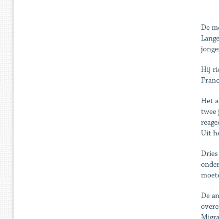
De me
Lange
jonge
Hij r
Franc
Het a
twee 
reage
Uit h
Dries
onder
moete
De an
overe
Migra