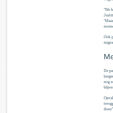
"We h
Justi
"Maar
momen
Ook p
migra
Me
De pa
lange
nog z
blijv
Opval
terug
doen”