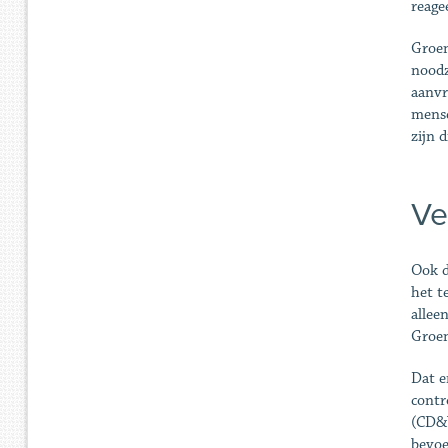
reage
Groen
noodz
aanvr
mense
zijn 
Ve
Ook d
het t
allee
Groen
Dat e
contr
(CD&V
bevoe