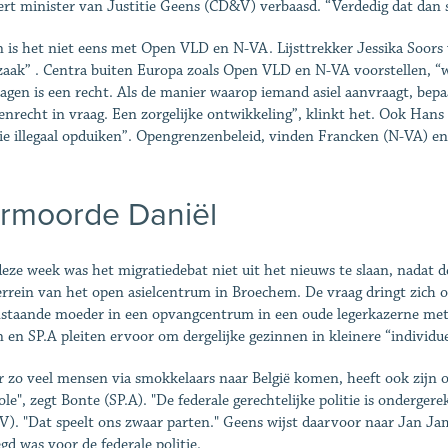
ert minister van Justitie Geens (CD&V) verbaasd. “Verdedig dat dan sa
 is het niet eens met Open VLD en N-VA. Lijsttrekker Jessika Soors vi
aak” . Centra buiten Europa zoals Open VLD en N-VA voorstellen, “wer
agen is een recht. Als de manier waarop iemand asiel aanvraagt, bepa
nrecht in vraag. Een zorgelijke ontwikkeling”, klinkt het. Ook Hans 
die illegaal opduiken”. Opengrenzenbeleid, vinden Francken (N-VA) 
rmoorde Daniël
eze week was het migratiedebat niet uit het nieuws te slaan, nadat 
errein van het open asielcentrum in Broechem. De vraag dringt zich o
nstaande moeder in een opvangcentrum in een oude legerkazerne met 3
 en SP.A pleiten ervoor om dergelijke gezinnen in kleinere “individu
r zo veel mensen via smokkelaars naar België komen, heeft ook zijn o
ole", zegt Bonte (SP.A). "De federale gerechtelijke politie is ondergere
). "Dat speelt ons zwaar parten." Geens wijst daarvoor naar Jan Ja
gd was voor de federale politie.