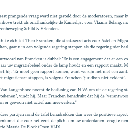
est prangende vraag werd niet gesteld door de moderatoren, maar 
nhove trekt als onafhankelijke de Kamerlijst voor Vlaams Belang, maar
renbeweging Schild & Vrienden.
ichtte zich tot Theo Francken, die staatssecretaris voor Asiel en Migr
ken, gaat u in een volgende regering stappen als die regering niet be
ntwoord van Francken is dubbel: "Er is een engagement dat er een c
jaar uw migratiebeleid onder de lamp houdt en een rapport maakt. Mi
ert hij. "Er moet geen rapport komen, want we zijn het met een aanta
et migratiepact stappen, is volgens Francken "juridisch niet evident". 
 Van Langenhove noemt de beslissing van N-VA om uit de regering s
tekenen", vindt hij. Maar Francken benadrukt dat hij de "verantwoord
n er gewoon niet actief aan meewerken."
dere partijen rond de tafel benadrukken dan weer de positieve aspec
enkomst die voor het eerst de plicht om uw onderdanen terug te neme
tie Maggie De Block (Open VLD).