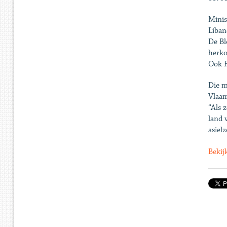
Minis
Liban
De Bl
herk
Ook F
Die m
Vlaam
“Als 
land 
asiel
Bekij