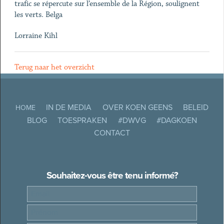
trafic se répercute sur l’ensemble de la Région, soulignent
les verts. Belga
Lorraine Kihl
Terug naar het overzicht
IN DE MEDIA
OVER KOEN GEENS
BELEID
HOME
BLOG
TOESPRAKEN
#DWVG
#DAGKOEN
CONTACT
Souhaitez-vous être tenu informé?