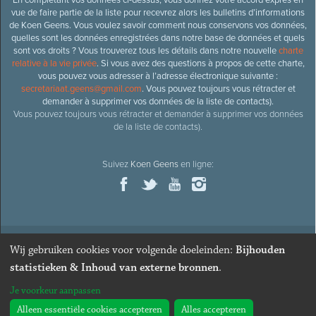
vue de faire partie de la liste pour recevrez alors les bulletins d’informations
de Koen Geens. Vous voulez savoir comment nous conservons vos données,
quelles sont les données enregistrées dans notre base de données et quels
sont vos droits ? Vous trouverez tous les détails dans notre nouvelle
charte
relative à la vie privée
. Si vous avez des questions à propos de cette charte,
vous pouvez vous adresser à l’adresse électronique suivante :
secretariaat.geens@gmail.com
. Vous pouvez toujours vous rétracter et
demander à supprimer vos données de la liste de contacts).
Vous pouvez toujours vous rétracter et demander à supprimer vos données
de la liste de contacts).
Suivez
Koen Geens
en ligne:
Wij gebruiken cookies voor volgende doeleinden:
Bijhouden
© 2026
Ancien ministre et député honoraire
Koen Geens
· Alle
statistieken & Inhoud van externe bronnen
.
rechten voorbehouden ·
Cookies wijzigen
Je voorkeur aanpassen
Webdesign & développement par Zenjoy de Louvain
. Powered by
Nimbu
.
Alleen essentiële cookies accepteren
Alles accepteren