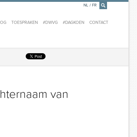
NL
/
FR
×
LOG
TOESPRAKEN
#DWVG
#DAGKOEN
CONTACT
chternaam van