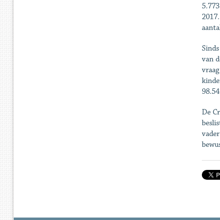
5.773
2017.
aanta
Sinds
van d
vraag
kinde
98.54
De Cr
besli
vader
bewus