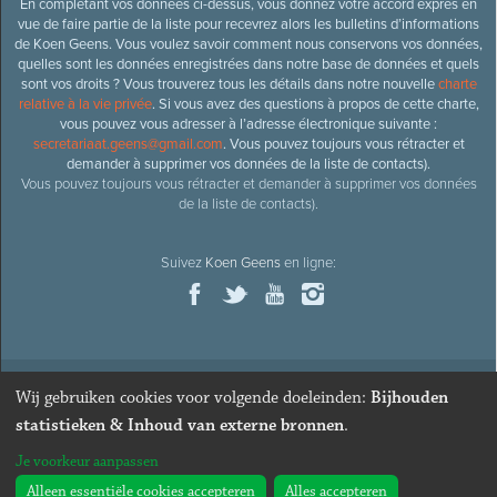
En complétant vos données ci-dessus, vous donnez votre accord exprès en
vue de faire partie de la liste pour recevrez alors les bulletins d’informations
de Koen Geens. Vous voulez savoir comment nous conservons vos données,
quelles sont les données enregistrées dans notre base de données et quels
sont vos droits ? Vous trouverez tous les détails dans notre nouvelle
charte
relative à la vie privée
. Si vous avez des questions à propos de cette charte,
vous pouvez vous adresser à l’adresse électronique suivante :
secretariaat.geens@gmail.com
. Vous pouvez toujours vous rétracter et
demander à supprimer vos données de la liste de contacts).
Vous pouvez toujours vous rétracter et demander à supprimer vos données
de la liste de contacts).
Suivez
Koen Geens
en ligne:
Wij gebruiken cookies voor volgende doeleinden:
Bijhouden
© 2026
Ancien ministre et député honoraire
Koen Geens
· Alle
statistieken & Inhoud van externe bronnen
.
rechten voorbehouden ·
Cookies wijzigen
Je voorkeur aanpassen
Webdesign & développement par Zenjoy de Louvain
. Powered by
Nimbu
.
Alleen essentiële cookies accepteren
Alles accepteren