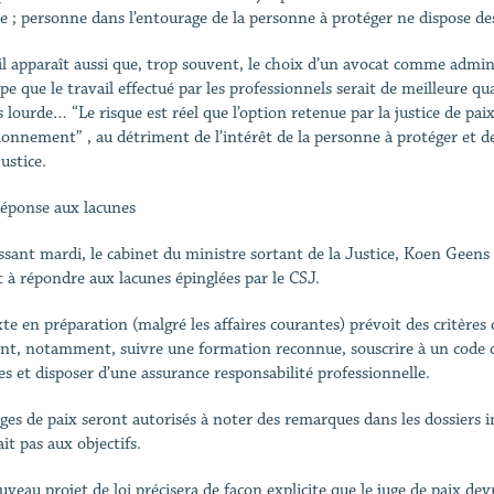
le ; personne dans l’entourage de la personne à protéger ne dispose d
il apparaît aussi que, trop souvent, le choix d’un avocat comme admini
pe que le travail effectué par les professionnels serait de meilleure qu
 lourde… “Le risque est réel que l’option retenue par la justice de pai
ionnement” , au détriment de l’intérêt de la personne à protéger et de 
justice.
éponse aux lacunes
ssant mardi, le cabinet du ministre sortant de la Justice, Koen Geens 
t à répondre aux lacunes épinglées par le CSJ.
xte en préparation (malgré les affaires courantes) prévoit des critères 
nt, notamment, suivre une formation reconnue, souscrire à un code d
es et disposer d’une assurance responsabilité professionnelle.
uges de paix seront autorisés à noter des remarques dans les dossiers i
ait pas aux objectifs.
uveau projet de loi précisera de façon explicite que le juge de paix de