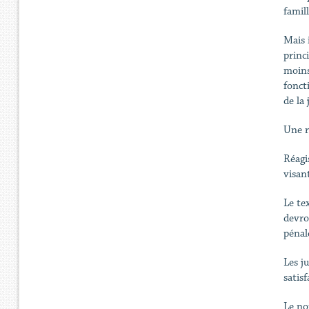
famil
Mais 
princi
moins
fonct
de la 
Une r
Réagi
visan
Le te
devro
pénal
Les j
satisf
Le no