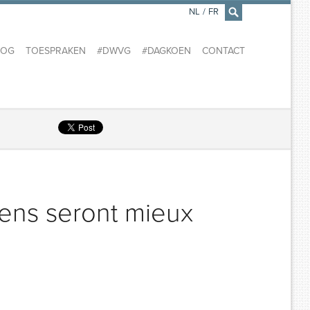
NL
/
FR
×
LOG
TOESPRAKEN
#DWVG
#DAGKOEN
CONTACT
iens seront mieux