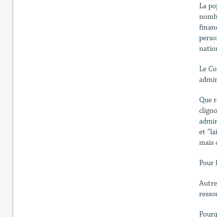
La pop
nombr
finan
perso
natio
Le Co
admin
Que r
clign
admin
et “la
mais 
Pour 
Autre 
resso
Pourqu