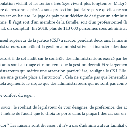
ulation vieillit et les seniors très âgés vivent plus longtemps. Malgré l
e de personnes placées sous protection judiciaire parce qu’elles ne son
ces est en hausse. Le juge de paix peut décider de désigner un administr
nne. Il s’agit soit d’un membre de la famille, soit d’un professionnel (
nal, on comptait, fin 2018, plus de 113 000 personnes sous administr
nseil supérieur de la justice (CSJ) a scruté, pendant deux ans, la maniè
istrateurs, contrôlent la gestion administrative et financière des doss
essort-il de cet audit sur le contrôle des administrations exercé par le
otants sont au rouge et montrent que la gestion devrait être largement 
istrateurs qui mérite une attention particulière, souligne le CSJ. Elle 
isse une grande place à l’intuition” . Cela ne signifie pas que l’ensemb
cela augmente le risque que des administrateurs qui ne sont pas compéte
le confort du juge…
souci : le souhait du législateur de voir désignés, de préférence, des a
rt même de l’audit que le choix se porte dans la plupart des cas sur un
oi ? Les raisons sont diverses : il n’y a pas d’administrateur familial 