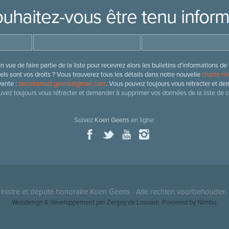
uhaitez-vous être tenu infor
 vue de faire partie de la liste pour recevrez alors les bulletins d’information
ls sont vos droits ? Vous trouverez tous les détails dans notre nouvelle
charte rel
vante :
secretariaat.geens@gmail.com
. Vous pouvez toujours vous rétracter et de
vez toujours vous rétracter et demander à supprimer vos données de la liste de c
Suivez
Koen Geens
en ligne:
nistre et député honoraire
Koen Geens
· Alle rechten voorbehouden 
Webdesign & développement par Zenjoy de Louvain
. Powered by
Nimbu
.