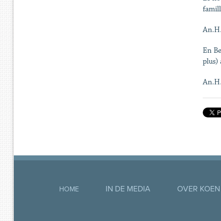
famil
An.H
En Be
plus) 
An.H
IN DE MEDIA
OVER KOEN
HOME