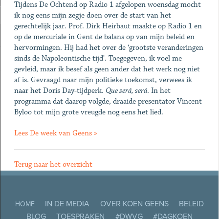
Tijdens De Ochtend op Radio 1 afgelopen woensdag mocht
ik nog eens mijn zegje doen over de start van het
gerechtelijk jaar. Prof. Dirk Heirbaut maakte op Radio 1 en
op de mercuriale in Gent de balans op van mijn beleid en
hervormingen. Hij had het over de ‘grootste veranderingen
sinds de Napoleontische tijd’. Toegegeven, ik voel me
gevleid, maar ik besef als geen ander dat het werk nog niet
af is. Gevraagd naar mijn politieke toekomst, verwees ik
naar het Doris Day-tijdperk.
Que será, será
. In het
programma dat daarop volgde, draaide presentator Vincent
Byloo tot mijn grote vreugde nog eens het lied.
Lees De week van Geens »
Terug naar het overzicht
IN DE MEDIA
OVER KOEN GEENS
BELEID
HOME
BLOG
TOESPRAKEN
#DWVG
#DAGKOEN